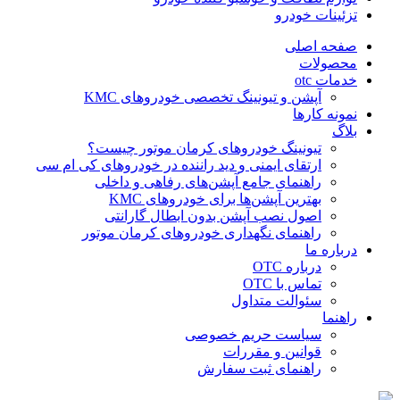
تزئینات خودرو
صفحه اصلی
محصولات
خدمات otc
آپشن و تیونینگ تخصصی خودروهای KMC
نمونه کارها
بلاگ
تیونینگ خودروهای کرمان موتور چیست؟
ارتقای ایمنی و دید راننده در خودروهای کی ام سی
راهنمای جامع آپشن‌های رفاهی و داخلی
بهترین آپشن‌ها برای خودروهای KMC
اصول نصب آپشن بدون ابطال گارانتی
راهنمای نگهداری خودروهای کرمان موتور
درباره ما
درباره OTC
تماس با OTC
سئوالت متداول
راهنما
سیاست حریم خصوصی
قوانین و مقررات
راهنمای ثبت سفارش