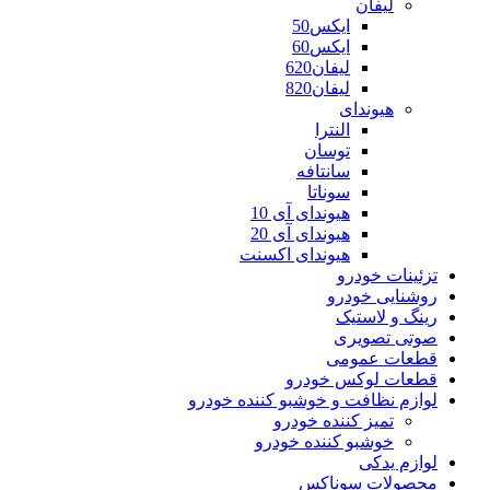
لیفان
ایکس50
ایکس60
لیفان620
لیفان820
هیوندای
النترا
توسان
سانتافه
سوناتا
هیوندای آی 10
هیوندای آی 20
هیوندای اکسنت
تزئینات خودرو
روشنایی خودرو
رینگ و لاستیک
صوتی تصویری
قطعات عمومی
قطعات لوکس خودرو
لوازم نظافت و خوشبو کننده خودرو
تمیز کننده خودرو
خوشبو کننده خودرو
لوازم یدکی
محصولات سوناکس