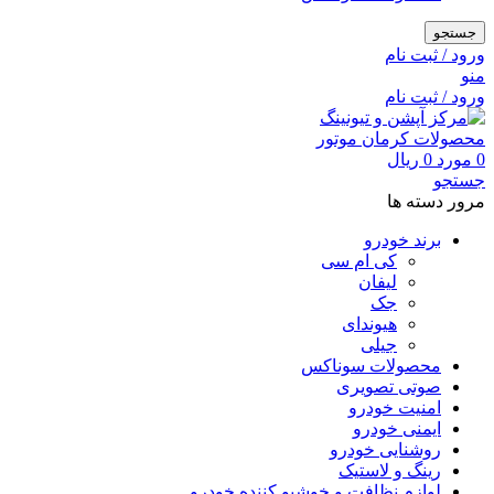
جستجو
ورود / ثبت نام
منو
ورود / ثبت نام
0
مورد
0
ریال
جستجو
مرور دسته ها
برند خودرو
کی ام سی
لیفان
جک
هیوندای
جیلی
محصولات سوناکس
صوتی تصویری
امنیت خودرو
ایمنی خودرو
روشنایی خودرو
رینگ و لاستیک
لوازم نظافت و خوشبو کننده خودرو