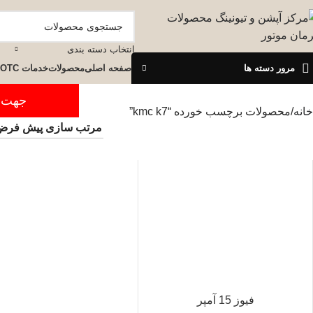
انتخاب دسته بندی
مرور دسته ها
صفحه اصلی
محصولات
خدمات OTC
جهت ثبت س
خانه
محصولات برچسب خورده “kmc k7”
فیوز 15 آمپر