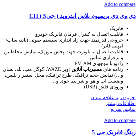
Add to compare
دی وی دی پریمیوم پلاس اندروید ( جی5 ) CH
فابریک
قابلیت اتصال به کنترل فرمان فابریک خودرو
خروجی قدرتمند جهت راه اندازی سیستم صوتی (باند، ساب/
آمپلی فایر)
قابلیت اتصال به بلوتوث جهت پخش موزیک، نمایش مخاطبین
و برقراری تماس
رادیو با موجهای FM-AM
رنامه های
مسیریاب آنلاین
(ویز WAZE، گوگل مپ، بلد، نشان
و…) نمایش حجم ترافیک، طرح ترافیک، محل استقرار پلیس،
وضعیت آب و هوا و شرایط جوی و…
ورودی فلش (USB)
افزودن به علاقه مندی
اطلاعات بیشتر
نمایش سریع
Add to compare
رینگ فابریک جی 5