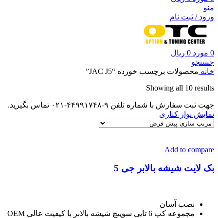
منو
ورود / ثبت نام
0
مورد
0
ریال
جستجو
خانه
محصولات برچسب خورده “JAC J5”
Showing all 10 results
جهت ثبت سفارش با شماره تلفن ۹-۴۴۹۹۱۷۴۸-۰۲۱ تماس بگیرید.
نمایش نوار کناری
Add to compare
بک لایت شیشه بالابر جی 5
نصب آسان
مجموعه کپ 6 تایی سوییچ شیشه بالابر با کیفیت عالی OEM