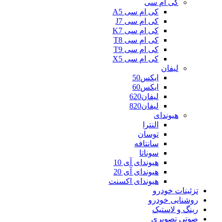
کی ام سی
کی ام سی A5
کی ام سی J7
کی ام سی K7
کی ام سی T8
کی ام سی T9
کی ام سی X5
لیفان
ایکس50
ایکس60
لیفان620
لیفان820
هیوندای
النترا
توسان
سانتافه
سوناتا
هیوندای آی 10
هیوندای آی 20
هیوندای اکسنت
تزئینات خودرو
روشنایی خودرو
رینگ و لاستیک
صوتی تصویری