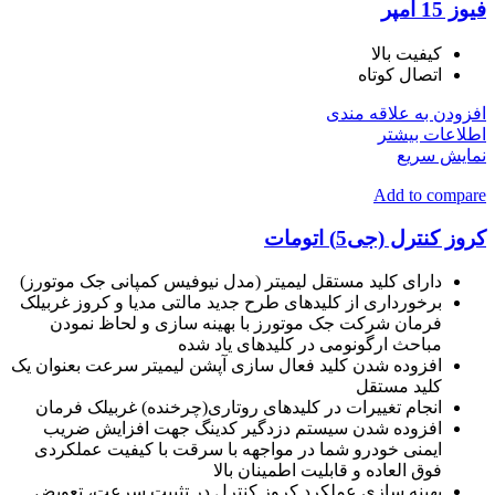
فیوز 15 آمپر
کیفیت بالا
اتصال کوتاه
افزودن به علاقه مندی
اطلاعات بیشتر
نمایش سریع
Add to compare
کروز کنترل (جی5) اتومات
دارای کلید مستقل لیمیتر (مدل نیوفیس کمپانی جک موتورز)
برخورداری از کلیدهای طرح جدید مالتی مدیا و کروز غربیلک
فرمان شرکت جک موتورز با بهینه سازی و لحاظ نمودن
مباحث ارگونومی در کلیدهای یاد شده
افزوده شدن کلید فعال سازی آپشن لیمیتر سرعت بعنوان یک
کلید مستقل
انجام تغییرات در کلیدهای روتاری(چرخنده) غربیلک فرمان
افزوده شدن سیستم دزدگیر کدینگ جهت افزایش ضریب
ایمنی خودرو شما در مواجهه با سرقت با کیفیت عملکردی
فوق العاده و قابلیت اطمینان بالا
بهینه سازی عملکرد کروز کنترل در تثبیت سرعت، تعویض