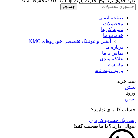
کلیه حقوق نزد اوج تجارت پارت OTC Group محفوظ است.
جستجو
صفحه اصلی
محصولات
نمونه کارها
خدمات ما
آپشن و تیونینگ تخصصی خودروهای KMC
درباره ما
تماس با ما
علاقه مندی
مقايسه
ورود / ثبت نام
سبد خرید
بستن
ورود
بستن
حساب کاربری ندارید؟
ایجاد یک حساب کاربری
سوالی دارید؟
با ما صحبت کنید!