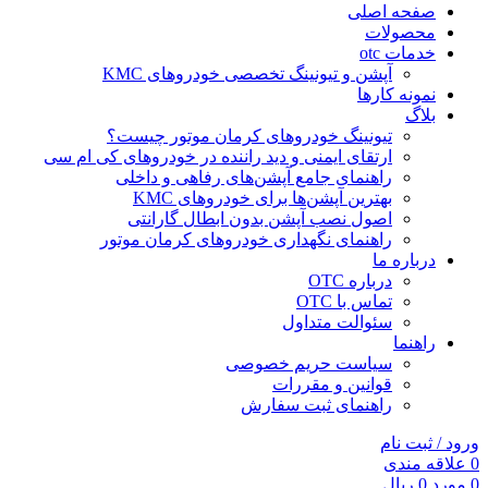
صفحه اصلی
محصولات
خدمات otc
آپشن و تیونینگ تخصصی خودروهای KMC
نمونه کارها
بلاگ
تیونینگ خودروهای کرمان موتور چیست؟
ارتقای ایمنی و دید راننده در خودروهای کی ام سی
راهنمای جامع آپشن‌های رفاهی و داخلی
بهترین آپشن‌ها برای خودروهای KMC
اصول نصب آپشن بدون ابطال گارانتی
راهنمای نگهداری خودروهای کرمان موتور
درباره ما
درباره OTC
تماس با OTC
سئوالت متداول
راهنما
سیاست حریم خصوصی
قوانین و مقررات
راهنمای ثبت سفارش
ورود / ثبت نام
0
علاقه مندی
0
مورد
0
ریال