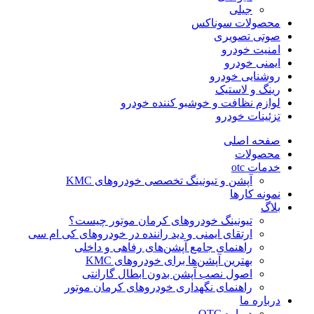
جیلی
محصولات سوناکس
صوتی تصویری
امنیت خودرو
ایمنی خودرو
روشنایی خودرو
رینگ و لاستیک
لوازم نظافت و خوشبو کننده خودرو
تزئینات خودرو
صفحه اصلی
محصولات
خدمات otc
آپشن و تیونینگ تخصصی خودروهای KMC
نمونه کارها
بلاگ
تیونینگ خودروهای کرمان موتور چیست؟
ارتقای ایمنی و دید راننده در خودروهای کی ام سی
راهنمای جامع آپشن‌های رفاهی و داخلی
بهترین آپشن‌ها برای خودروهای KMC
اصول نصب آپشن بدون ابطال گارانتی
راهنمای نگهداری خودروهای کرمان موتور
درباره ما
درباره OTC