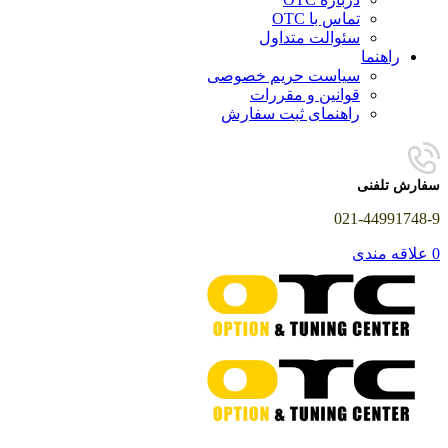
تماس با OTC
سئوالت متداول
راهنما
سیاست حریم خصوصی
قوانین و مقررات
راهنمای ثبت سفارش
سفارش تلفنی
021-44991748-9
0
علاقه مندی