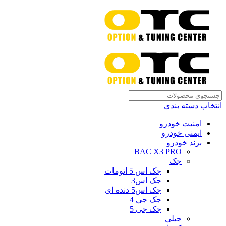
انتخاب دسته بندی
امنیت خودرو
ایمنی خودرو
برند خودرو
BAC X3 PRO
جک
جک اس 5 اتومات
جک اس3
جک اس5 دنده ای
جک جی 4
جک جی 5
جیلی