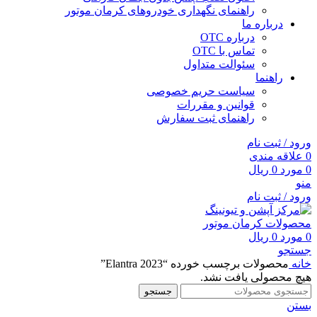
راهنمای نگهداری خودروهای کرمان موتور
درباره ما
درباره OTC
تماس با OTC
سئوالت متداول
راهنما
سیاست حریم خصوصی
قوانین و مقررات
راهنمای ثبت سفارش
ورود / ثبت نام
0
علاقه مندی
0
مورد
0
ریال
منو
ورود / ثبت نام
0
مورد
0
ریال
جستجو
خانه
محصولات برچسب خورده “Elantra 2023”
هیچ محصولی یافت نشد.
جستجو
بستن