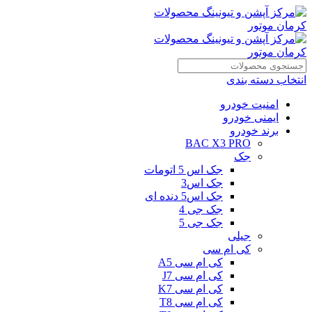
انتخاب دسته بندی
امنیت خودرو
ایمنی خودرو
برند خودرو
BAC X3 PRO
جک
جک اس 5 اتومات
جک اس3
جک اس5 دنده ای
جک جی 4
جک جی 5
جیلی
کی ام سی
کی ام سی A5
کی ام سی J7
کی ام سی K7
کی ام سی T8