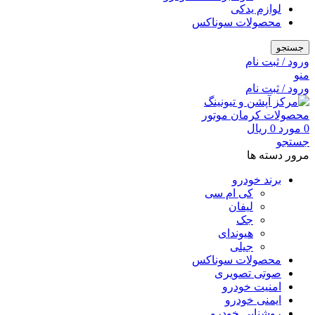
لوازم یدکی
محصولات سوناکس
جستجو
ورود / ثبت نام
منو
ورود / ثبت نام
0
مورد
0
ریال
جستجو
مرور دسته ها
برند خودرو
کی ام سی
لیفان
جک
هیوندای
جیلی
محصولات سوناکس
صوتی تصویری
امنیت خودرو
ایمنی خودرو
روشنایی خودرو