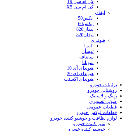
کی ام سی T9
کی ام سی X5
لیفان
ایکس50
ایکس60
لیفان620
لیفان820
هیوندای
النترا
توسان
سانتافه
سوناتا
هیوندای آی 10
هیوندای آی 20
هیوندای اکسنت
تزئینات خودرو
روشنایی خودرو
رینگ و لاستیک
صوتی تصویری
قطعات عمومی
قطعات لوکس خودرو
لوازم نظافت و خوشبو کننده خودرو
تمیز کننده خودرو
خوشبو کننده خودرو