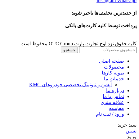
Instagram
Whatsapp
از جدیدترین تخفیف‌ها باخبر شوید
پرداخت توسط کلیه کارت‌های بانکی
کلیه حقوق نزد اوج تجارت پارت OTC Group محفوظ است.
جستجو
صفحه اصلی
محصولات
نمونه کارها
خدمات ما
آپشن و تیونینگ تخصصی خودروهای KMC
درباره ما
تماس با ما
علاقه مندی
مقايسه
ورود / ثبت نام
سبد خرید
بستن
ورود