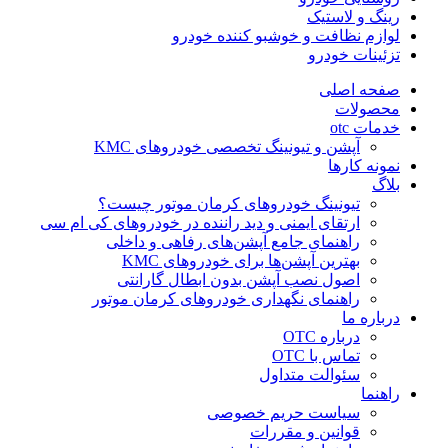
رینگ و لاستیک
لوازم نظافت و خوشبو کننده خودرو
تزئینات خودرو
صفحه اصلی
محصولات
خدمات otc
آپشن و تیونینگ تخصصی خودروهای KMC
نمونه کارها
بلاگ
تیونینگ خودروهای کرمان موتور چیست؟
ارتقای ایمنی و دید راننده در خودروهای کی ام سی
راهنمای جامع آپشن‌های رفاهی و داخلی
بهترین آپشن‌ها برای خودروهای KMC
اصول نصب آپشن بدون ابطال گارانتی
راهنمای نگهداری خودروهای کرمان موتور
درباره ما
درباره OTC
تماس با OTC
سئوالت متداول
راهنما
سیاست حریم خصوصی
قوانین و مقررات