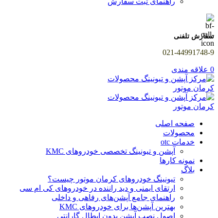
راهنمای ثبت سفارش
سفارش تلفنی
021-44991748-9
0
علاقه مندی
صفحه اصلی
محصولات
خدمات otc
آپشن و تیونینگ تخصصی خودروهای KMC
نمونه کارها
بلاگ
تیونینگ خودروهای کرمان موتور چیست؟
ارتقای ایمنی و دید راننده در خودروهای کی ام سی
راهنمای جامع آپشن‌های رفاهی و داخلی
بهترین آپشن‌ها برای خودروهای KMC
اصول نصب آپشن بدون ابطال گارانتی