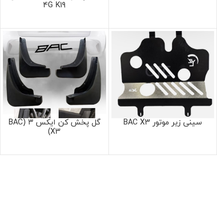
4G K19
سینی زیر موتور BAC X3
گل پخش کن ایکس ۳ (BAC
X3)