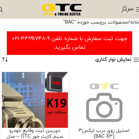
منو
خانه
محصولات برچسب خورده “BAC”
جهت ثبت سفارش با شماره تلفن ۹-۴۴۹۹۱۷۴۸-۰۲۱
تماس بگیرید.
نمایش نوار کناری
استیل روی درب ایکس3
دوربین ثبت وقایع خودرو
(BAC X3)
سیم کارت خور OTC – مدل