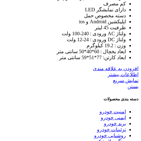
کم مصرف
دارای نمایشگر LED
دسته مخصوص حمل
اپلیکشین Android و ios
ظرفیت 45 لیتر
ولتاژ AC ورودی : 240-100 ولت
ولتاژ DC ورودی : 24-12 ولت
وزن : 19.2 کیلوگرم
ابعاد یخچال : 60*40*50 سانتی متر
ابعاد کارتن: 77*51*59 سانتی متر
افزودن به علاقه مندی
اطلاعات بیشتر
نمایش سریع
بستن
دسته بندی محصولات
امنیت خودرو
ایمنی خودرو
برند خودرو
تزئینات خودرو
روشنایی خودرو