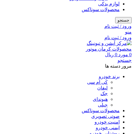
لوازم یدکی
محصولات سوناکس
جستجو
ورود / ثبت نام
منو
ورود / ثبت نام
0
مورد
0
ریال
جستجو
مرور دسته ها
برند خودرو
کی ام سی
لیفان
جک
هیوندای
جیلی
محصولات سوناکس
صوتی تصویری
امنیت خودرو
ایمنی خودرو
روشنایی خودرو