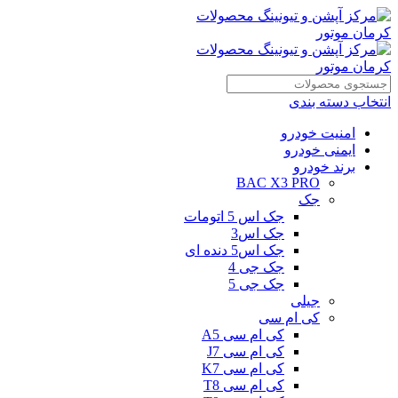
انتخاب دسته بندی
امنیت خودرو
ایمنی خودرو
برند خودرو
BAC X3 PRO
جک
جک اس 5 اتومات
جک اس3
جک اس5 دنده ای
جک جی 4
جک جی 5
جیلی
کی ام سی
کی ام سی A5
کی ام سی J7
کی ام سی K7
کی ام سی T8