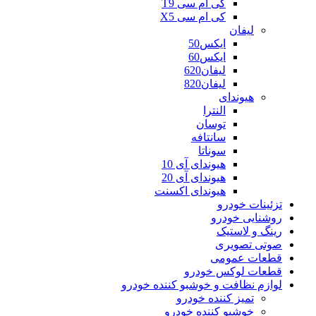
کی ام سی T9
کی ام سی X5
لیفان
ایکس50
ایکس60
لیفان620
لیفان820
هیوندای
النترا
توسان
سانتافه
سوناتا
هیوندای آی 10
هیوندای آی 20
هیوندای اکسنت
تزئینات خودرو
روشنایی خودرو
رینگ و لاستیک
صوتی تصویری
قطعات عمومی
قطعات لوکس خودرو
لوازم نظافت و خوشبو کننده خودرو
تمیز کننده خودرو
خوشبو کننده خودرو