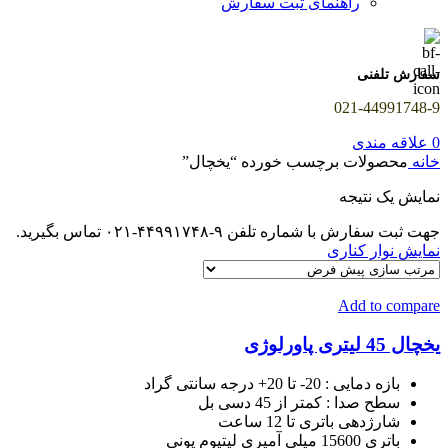
راهنمای ثبت سفارش
سفارش تلفنی
021-44991748-9
0
علاقه مندی
خانه
محصولات برچسب خورده “یخچال”
نمایش یک نتیجه
جهت ثبت سفارش با شماره تلفن ۹-۴۴۹۹۱۷۴۸-۰۲۱ تماس بگیرید.
نمایش نوار کناری
Add to compare
یخچال 45 لیتری پاورلوژی
بازه دمایی : 20- تا 20+ درجه سانتی گراد
سطح صدا : کمتر از 45 دسی بل
شارژدهی باتری تا 12 ساعت
باتری 15600 میلی آمپری لیتیوم یونی