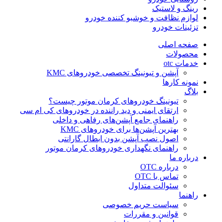
رینگ و لاستیک
لوازم نظافت و خوشبو کننده خودرو
تزئینات خودرو
صفحه اصلی
محصولات
خدمات otc
آپشن و تیونینگ تخصصی خودروهای KMC
نمونه کارها
بلاگ
تیونینگ خودروهای کرمان موتور چیست؟
ارتقای ایمنی و دید راننده در خودروهای کی ام سی
راهنمای جامع آپشن‌های رفاهی و داخلی
بهترین آپشن‌ها برای خودروهای KMC
اصول نصب آپشن بدون ابطال گارانتی
راهنمای نگهداری خودروهای کرمان موتور
درباره ما
درباره OTC
تماس با OTC
سئوالت متداول
راهنما
سیاست حریم خصوصی
قوانین و مقررات