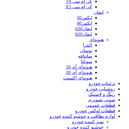
کی ام سی T9
کی ام سی X5
لیفان
ایکس50
ایکس60
لیفان620
لیفان820
هیوندای
النترا
توسان
سانتافه
سوناتا
هیوندای آی 10
هیوندای آی 20
هیوندای اکسنت
تزئینات خودرو
روشنایی خودرو
رینگ و لاستیک
صوتی تصویری
قطعات عمومی
قطعات لوکس خودرو
لوازم نظافت و خوشبو کننده خودرو
تمیز کننده خودرو
خوشبو کننده خودرو