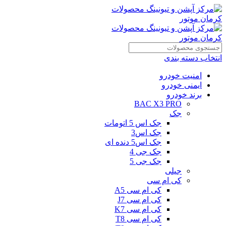
انتخاب دسته بندی
امنیت خودرو
ایمنی خودرو
برند خودرو
BAC X3 PRO
جک
جک اس 5 اتومات
جک اس3
جک اس5 دنده ای
جک جی 4
جک جی 5
جیلی
کی ام سی
کی ام سی A5
کی ام سی J7
کی ام سی K7
کی ام سی T8