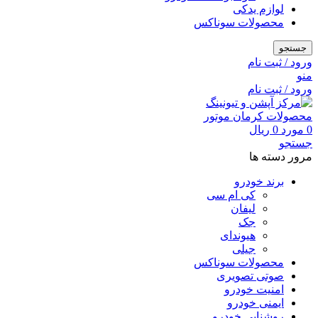
لوازم یدکی
محصولات سوناکس
جستجو
ورود / ثبت نام
منو
ورود / ثبت نام
0
مورد
0
ریال
جستجو
مرور دسته ها
برند خودرو
کی ام سی
لیفان
جک
هیوندای
جیلی
محصولات سوناکس
صوتی تصویری
امنیت خودرو
ایمنی خودرو
روشنایی خودرو