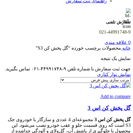
راهنمای ثبت سفارش
سفارش تلفنی
021-44991748-9
0
علاقه مندی
خانه
محصولات برچسب خورده “گل پخش کن S3”
نمایش یک نتیجه
جهت ثبت سفارش با شماره تلفن ۹-۴۴۹۹۱۷۴۸-۰۲۱ تماس بگیرید.
نمایش نوار کناری
Add to compare
گل پخش کن اس 3
گل پخش کن اس 3
مجموعه‌ای 4 عددی و سازگار با خودروی جک
S3 است که روی قسمت جلو و عقب خودرو نصب می‌شود. این
محصول با جلوگیری از پاشش آب، گل‌ولای و آلودگی جداشده از