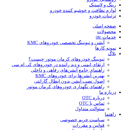
رینگ و لاستیک
لوازم نظافت و خوشبو کننده خودرو
تزئینات خودرو
صفحه اصلی
محصولات
خدمات otc
آپشن و تیونینگ تخصصی خودروهای KMC
نمونه کارها
بلاگ
تیونینگ خودروهای کرمان موتور چیست؟
ارتقای ایمنی و دید راننده در خودروهای کی ام سی
راهنمای جامع آپشن‌های رفاهی و داخلی
بهترین آپشن‌ها برای خودروهای KMC
اصول نصب آپشن بدون ابطال گارانتی
راهنمای نگهداری خودروهای کرمان موتور
درباره ما
درباره OTC
تماس با OTC
سئوالت متداول
راهنما
سیاست حریم خصوصی
قوانین و مقررات