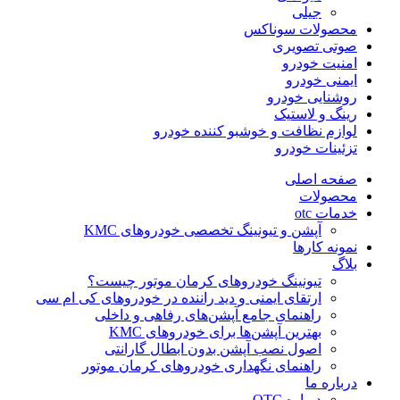
جیلی
محصولات سوناکس
صوتی تصویری
امنیت خودرو
ایمنی خودرو
روشنایی خودرو
رینگ و لاستیک
لوازم نظافت و خوشبو کننده خودرو
تزئینات خودرو
صفحه اصلی
محصولات
خدمات otc
آپشن و تیونینگ تخصصی خودروهای KMC
نمونه کارها
بلاگ
تیونینگ خودروهای کرمان موتور چیست؟
ارتقای ایمنی و دید راننده در خودروهای کی ام سی
راهنمای جامع آپشن‌های رفاهی و داخلی
بهترین آپشن‌ها برای خودروهای KMC
اصول نصب آپشن بدون ابطال گارانتی
راهنمای نگهداری خودروهای کرمان موتور
درباره ما
درباره OTC