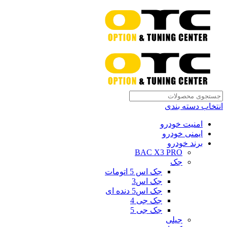
انتخاب دسته بندی
امنیت خودرو
ایمنی خودرو
برند خودرو
BAC X3 PRO
جک
جک اس 5 اتومات
جک اس3
جک اس5 دنده ای
جک جی 4
جک جی 5
جیلی