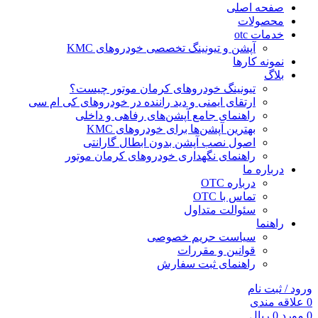
صفحه اصلی
محصولات
خدمات otc
آپشن و تیونینگ تخصصی خودروهای KMC
نمونه کارها
بلاگ
تیونینگ خودروهای کرمان موتور چیست؟
ارتقای ایمنی و دید راننده در خودروهای کی ام سی
راهنمای جامع آپشن‌های رفاهی و داخلی
بهترین آپشن‌ها برای خودروهای KMC
اصول نصب آپشن بدون ابطال گارانتی
راهنمای نگهداری خودروهای کرمان موتور
درباره ما
درباره OTC
تماس با OTC
سئوالت متداول
راهنما
سیاست حریم خصوصی
قوانین و مقررات
راهنمای ثبت سفارش
ورود / ثبت نام
0
علاقه مندی
0
مورد
0
ریال