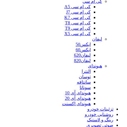
کی ام سی
کی ام سی A5
کی ام سی J7
کی ام سی K7
کی ام سی T8
کی ام سی T9
کی ام سی X5
لیفان
ایکس50
ایکس60
لیفان620
لیفان820
هیوندای
النترا
توسان
سانتافه
سوناتا
هیوندای آی 10
هیوندای آی 20
هیوندای اکسنت
تزئینات خودرو
روشنایی خودرو
رینگ و لاستیک
صوتی تصویری