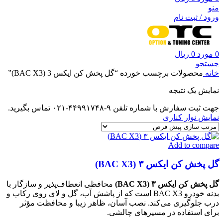
منو
ورود / ثبت نام
0
مورد
0
ریال
جستجو
خانه
محصولات برچسب خورده “گل پخش کن ایکس 3 (BAC X3)”
نمایش یک نتیجه
جهت ثبت سفارش با شماره تلفن ۹-۴۴۹۹۱۷۴۸-۰۲۱ تماس بگیرید.
نمایش نوار کناری
Add to compare
گل پخش کن ایکس ۳ (BAC X3)
گل پخش کن ایکس ۳ (BAC X3)
محافظی انعطاف‌پذیر و سازگار با
بدنه خودرو BAC X3 است که از پاشش آب، گل و لای روی رکاب و
درب جلوگیری می‌کند. نصب آسان، ظاهر زیبا و محافظت مؤثر
برای استفاده در مسیرهای چالشی.