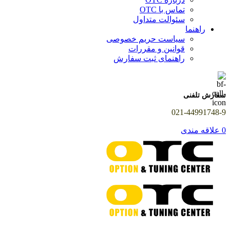
تماس با OTC
سئوالت متداول
راهنما
سیاست حریم خصوصی
قوانین و مقررات
راهنمای ثبت سفارش
سفارش تلفنی
021-44991748-9
0
علاقه مندی