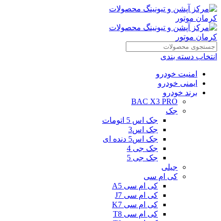
انتخاب دسته بندی
امنیت خودرو
ایمنی خودرو
برند خودرو
BAC X3 PRO
جک
جک اس 5 اتومات
جک اس3
جک اس5 دنده ای
جک جی 4
جک جی 5
جیلی
کی ام سی
کی ام سی A5
کی ام سی J7
کی ام سی K7
کی ام سی T8