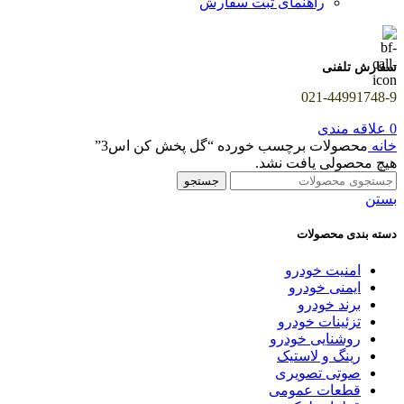
راهنمای ثبت سفارش
سفارش تلفنی
021-44991748-9
0
علاقه مندی
خانه
محصولات برچسب خورده “گل پخش کن اس3”
هیچ محصولی یافت نشد.
جستجو
بستن
دسته بندی محصولات
امنیت خودرو
ایمنی خودرو
برند خودرو
تزئینات خودرو
روشنایی خودرو
رینگ و لاستیک
صوتی تصویری
قطعات عمومی