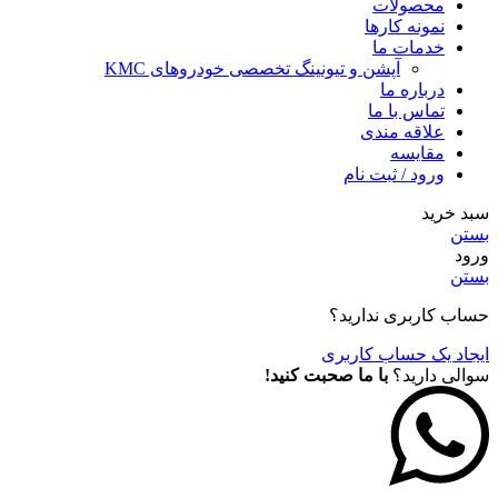
محصولات
نمونه کارها
خدمات ما
آپشن و تیونینگ تخصصی خودروهای KMC
درباره ما
تماس با ما
علاقه مندی
مقايسه
ورود / ثبت نام
سبد خرید
بستن
ورود
بستن
حساب کاربری ندارید؟
ایجاد یک حساب کاربری
سوالی دارید؟
با ما صحبت کنید!