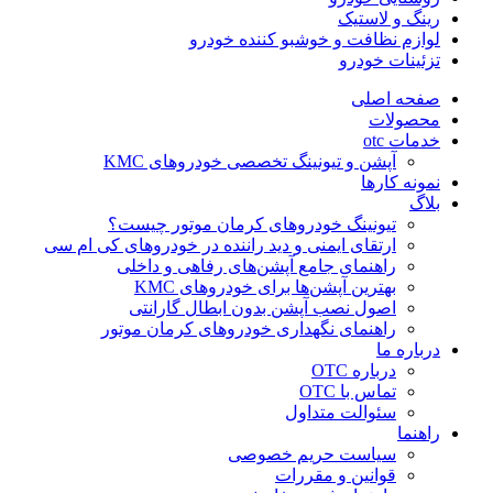
رینگ و لاستیک
لوازم نظافت و خوشبو کننده خودرو
تزئینات خودرو
صفحه اصلی
محصولات
خدمات otc
آپشن و تیونینگ تخصصی خودروهای KMC
نمونه کارها
بلاگ
تیونینگ خودروهای کرمان موتور چیست؟
ارتقای ایمنی و دید راننده در خودروهای کی ام سی
راهنمای جامع آپشن‌های رفاهی و داخلی
بهترین آپشن‌ها برای خودروهای KMC
اصول نصب آپشن بدون ابطال گارانتی
راهنمای نگهداری خودروهای کرمان موتور
درباره ما
درباره OTC
تماس با OTC
سئوالت متداول
راهنما
سیاست حریم خصوصی
قوانین و مقررات