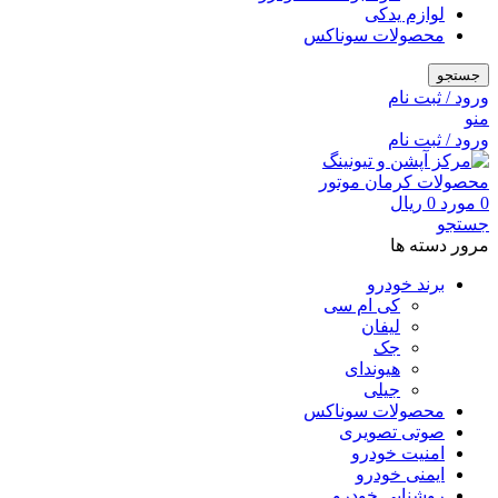
لوازم یدکی
محصولات سوناکس
جستجو
ورود / ثبت نام
منو
ورود / ثبت نام
0
مورد
0
ریال
جستجو
مرور دسته ها
برند خودرو
کی ام سی
لیفان
جک
هیوندای
جیلی
محصولات سوناکس
صوتی تصویری
امنیت خودرو
ایمنی خودرو
روشنایی خودرو