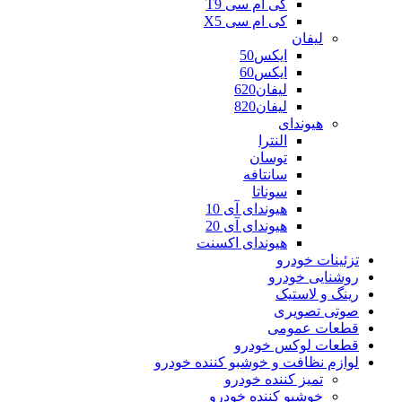
کی ام سی T9
کی ام سی X5
لیفان
ایکس50
ایکس60
لیفان620
لیفان820
هیوندای
النترا
توسان
سانتافه
سوناتا
هیوندای آی 10
هیوندای آی 20
هیوندای اکسنت
تزئینات خودرو
روشنایی خودرو
رینگ و لاستیک
صوتی تصویری
قطعات عمومی
قطعات لوکس خودرو
لوازم نظافت و خوشبو کننده خودرو
تمیز کننده خودرو
خوشبو کننده خودرو