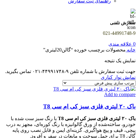
راهنمای ثبت سفارش
سفارش تلفنی
021-44991748-9
0
علاقه مندی
خانه
محصولات برچسب خورده “گالن20لیتری”
نمایش یک نتیجه
جهت ثبت سفارش با شماره تلفن ۹-۴۴۹۹۱۷۴۸-۰۲۱ تماس بگیرید.
نمایش نوار کناری
Add to compare
باک ۲۰ لیتری فلزی سبز کی ام سی T8
باک ۲۰ لیتری فلزی سبز کی ام سی T8
با رنگ سبز ست شده با
خودرو، ساخته‌شده از ورق گالوانیزه با رنگ کوره‌ای، مجهز به درب
پیچی، قیف و پیچ هواگیری. گزینه‌ای ایمن و قابل نصب روی پایه
گالن T8 برای حمل سوخت و مایعات در سفر و آفرود.