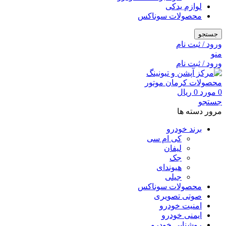
لوازم یدکی
محصولات سوناکس
جستجو
ورود / ثبت نام
منو
ورود / ثبت نام
0
مورد
0
ریال
جستجو
مرور دسته ها
برند خودرو
کی ام سی
لیفان
جک
هیوندای
جیلی
محصولات سوناکس
صوتی تصویری
امنیت خودرو
ایمنی خودرو
روشنایی خودرو