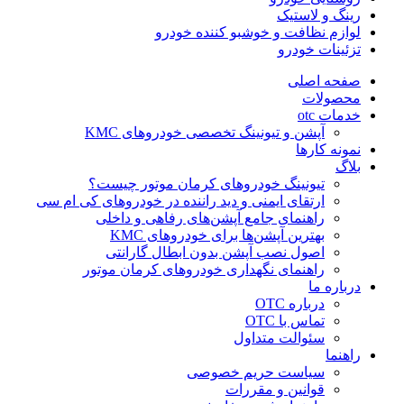
رینگ و لاستیک
لوازم نظافت و خوشبو کننده خودرو
تزئینات خودرو
صفحه اصلی
محصولات
خدمات otc
آپشن و تیونینگ تخصصی خودروهای KMC
نمونه کارها
بلاگ
تیونینگ خودروهای کرمان موتور چیست؟
ارتقای ایمنی و دید راننده در خودروهای کی ام سی
راهنمای جامع آپشن‌های رفاهی و داخلی
بهترین آپشن‌ها برای خودروهای KMC
اصول نصب آپشن بدون ابطال گارانتی
راهنمای نگهداری خودروهای کرمان موتور
درباره ما
درباره OTC
تماس با OTC
سئوالت متداول
راهنما
سیاست حریم خصوصی
قوانین و مقررات