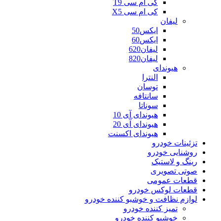
کی ام سی T9
کی ام سی X5
لیفان
ایکس50
ایکس60
لیفان620
لیفان820
هیوندای
النترا
توسان
سانتافه
سوناتا
هیوندای آی 10
هیوندای آی 20
هیوندای اکسنت
تزئینات خودرو
روشنایی خودرو
رینگ و لاستیک
صوتی تصویری
قطعات عمومی
قطعات لوکس خودرو
لوازم نظافت و خوشبو کننده خودرو
تمیز کننده خودرو
خوشبو کننده خودرو