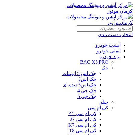
انتخاب دسته بندی
امنیت خودرو
ایمنی خودرو
برند خودرو
BAC X3 PRO
جک
جک اس 5 اتومات
جک اس3
جک اس5 دنده ای
جک جی 4
جک جی 5
جیلی
کی ام سی
کی ام سی A5
کی ام سی J7
کی ام سی K7
کی ام سی T8