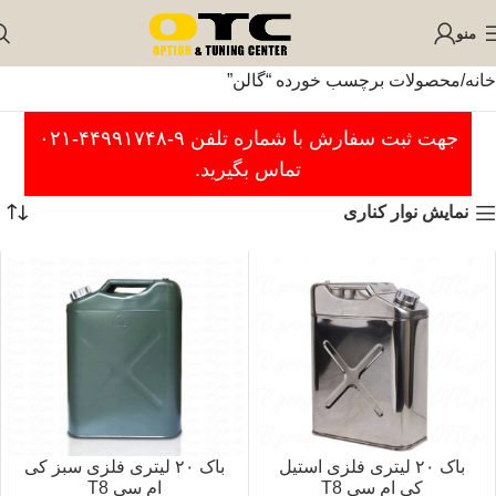
منو
خانه
محصولات برچسب خورده “گالن”
جهت ثبت سفارش با شماره تلفن ۹-۴۴۹۹۱۷۴۸-۰۲۱
تماس بگیرید.
نمایش نوار کناری
باک ۲۰ لیتری فلزی استیل
باک ۲۰ لیتری فلزی سبز کی
کی ام سی T8
ام سی T8