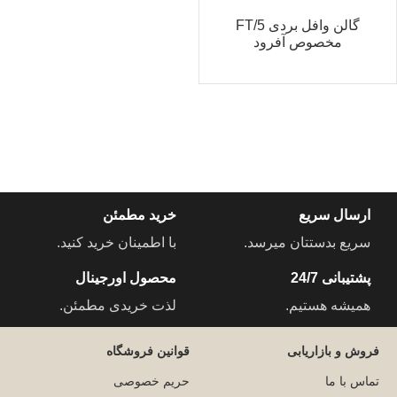
گالن وافل بردی FT/5
مخصوص آفرود
ارسال سریع
خرید مطمئن
سریع بدستتان میرسد.
با اطمینان خرید کنید.
پشتیبانی 24/7
محصول اورجینال
همیشه هستیم.
لذت خریدی مطمئن.
فروش و بازاریابی
قوانین فروشگاه
تماس با ما
حریم خصوصی