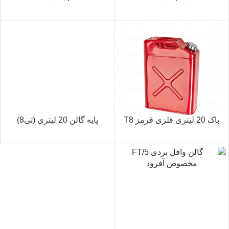
باک 20 لیتری فلزی قرمز T8
پایه گالن 20 لیتری (تی8)