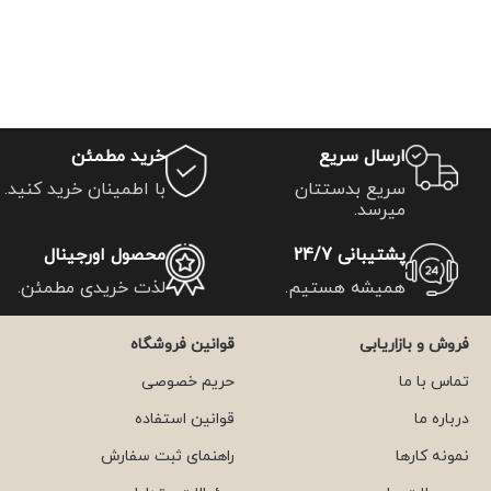
ارسال سریع
خرید مطمئن
سریع بدستتان
با اطمینان خرید کنید.
میرسد.
پشتیبانی 24/7
محصول اورجینال
همیشه هستیم.
لذت خریدی مطمئن.
فروش و بازاریابی
قوانین فروشگاه
تماس با ما
حریم خصوصی
درباره ما
قوانین استفاده
نمونه کارها
راهنمای ثبت سفارش