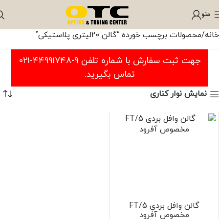
منو
خانه
محصولات برچسب خورده “گالن 20لیتری پلاستیکی”
جهت ثبت سفارش با شماره تلفن ۹-۴۴۹۹۱۷۴۸-۰۲۱
تماس بگیرید.
نمایش نوار کناری
گالن وافل بردی FT/5
مخصوص آفرود