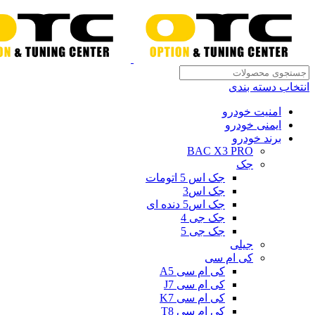
انتخاب دسته بندی
امنیت خودرو
ایمنی خودرو
برند خودرو
BAC X3 PRO
جک
جک اس 5 اتومات
جک اس3
جک اس5 دنده ای
جک جی 4
جک جی 5
جیلی
کی ام سی
کی ام سی A5
کی ام سی J7
کی ام سی K7
کی ام سی T8