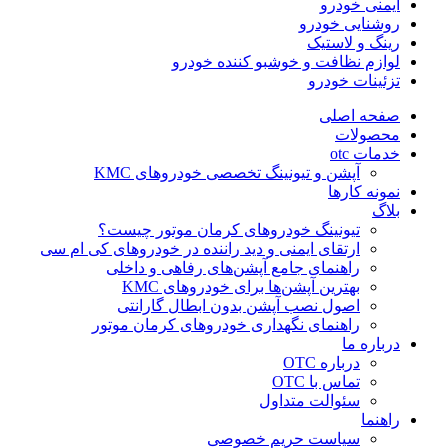
ایمنی خودرو
روشنایی خودرو
رینگ و لاستیک
لوازم نظافت و خوشبو کننده خودرو
تزئینات خودرو
صفحه اصلی
محصولات
خدمات otc
آپشن و تیونینگ تخصصی خودروهای KMC
نمونه کارها
بلاگ
تیونینگ خودروهای کرمان موتور چیست؟
ارتقای ایمنی و دید راننده در خودروهای کی ام سی
راهنمای جامع آپشن‌های رفاهی و داخلی
بهترین آپشن‌ها برای خودروهای KMC
اصول نصب آپشن بدون ابطال گارانتی
راهنمای نگهداری خودروهای کرمان موتور
درباره ما
درباره OTC
تماس با OTC
سئوالت متداول
راهنما
سیاست حریم خصوصی