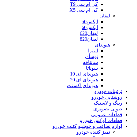
کی ام سی T9
کی ام سی X5
لیفان
ایکس50
ایکس60
لیفان620
لیفان820
هیوندای
النترا
توسان
سانتافه
سوناتا
هیوندای آی 10
هیوندای آی 20
هیوندای اکسنت
تزئینات خودرو
روشنایی خودرو
رینگ و لاستیک
صوتی تصویری
قطعات عمومی
قطعات لوکس خودرو
لوازم نظافت و خوشبو کننده خودرو
تمیز کننده خودرو