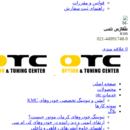
قوانین و مقررات
راهنمای ثبت سفارش
سفارش تلفنی
021-44991748-9
0
علاقه مندی
صفحه اصلی
محصولات
خدمات otc
آپشن و تیونینگ تخصصی خودروهای KMC
نمونه کارها
بلاگ
تیونینگ خودروهای کرمان موتور چیست؟
ارتقای ایمنی و دید راننده در خودروهای کی ام سی
راهنمای جامع آپشن‌های رفاهی و داخلی