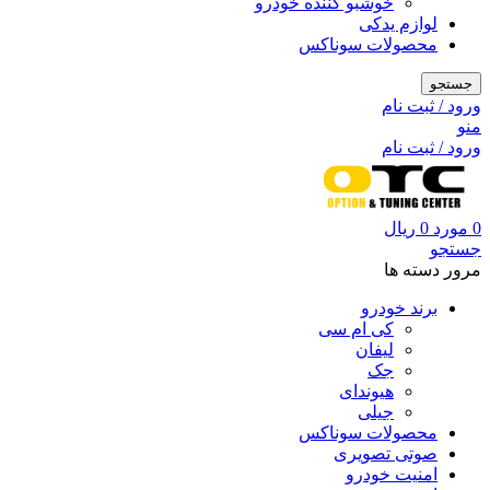
خوشبو کننده خودرو
لوازم یدکی
محصولات سوناکس
جستجو
ورود / ثبت نام
منو
ورود / ثبت نام
0
مورد
0
ریال
جستجو
مرور دسته ها
برند خودرو
کی ام سی
لیفان
جک
هیوندای
جیلی
محصولات سوناکس
صوتی تصویری
امنیت خودرو