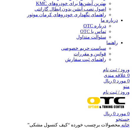
بهترین آپشن‌ها برای خودروهای KMC
اصول نصب آپشن بدون ابطال گارانتی
راهنمای نگهداری خودروهای کرمان موتور
درباره ما
درباره OTC
تماس با OTC
سئوالت متداول
راهنما
سیاست حریم خصوصی
قوانین و مقررات
راهنمای ثبت سفارش
ورود / ثبت نام
0
علاقه مندی
0
مورد
0
ریال
منو
ورود / ثبت نام
0
مورد
0
ریال
جستجو
خانه
محصولات برچسب خورده “کیف کنسول مشکی”