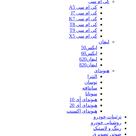
کی ام سی
کی ام سی A5
کی ام سی J7
کی ام سی K7
کی ام سی T8
کی ام سی T9
کی ام سی X5
لیفان
ایکس50
ایکس60
لیفان620
لیفان820
هیوندای
النترا
توسان
سانتافه
سوناتا
هیوندای آی 10
هیوندای آی 20
هیوندای اکسنت
تزئینات خودرو
روشنایی خودرو
رینگ و لاستیک
صوتی تصویری