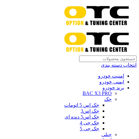
انتخاب دسته بندی
امنیت خودرو
ایمنی خودرو
برند خودرو
BAC X3 PRO
جک
جک اس 5 اتومات
جک اس3
جک اس5 دنده ای
جک جی 4
جک جی 5
جیلی