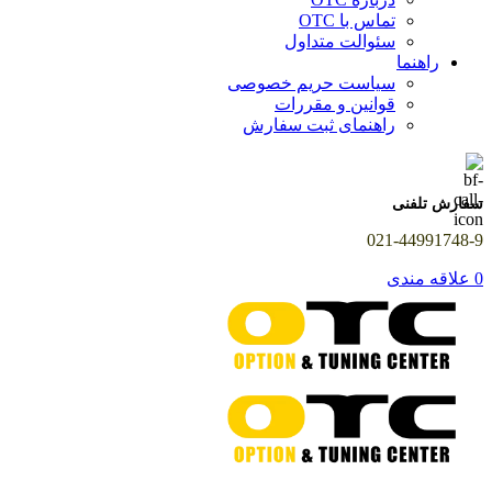
تماس با OTC
سئوالت متداول
راهنما
سیاست حریم خصوصی
قوانین و مقررات
راهنمای ثبت سفارش
سفارش تلفنی
021-44991748-9
0
علاقه مندی