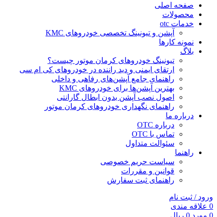
صفحه اصلی
محصولات
خدمات otc
آپشن و تیونینگ تخصصی خودروهای KMC
نمونه کارها
بلاگ
تیونینگ خودروهای کرمان موتور چیست؟
ارتقای ایمنی و دید راننده در خودروهای کی ام سی
راهنمای جامع آپشن‌های رفاهی و داخلی
بهترین آپشن‌ها برای خودروهای KMC
اصول نصب آپشن بدون ابطال گارانتی
راهنمای نگهداری خودروهای کرمان موتور
درباره ما
درباره OTC
تماس با OTC
سئوالت متداول
راهنما
سیاست حریم خصوصی
قوانین و مقررات
راهنمای ثبت سفارش
ورود / ثبت نام
0
علاقه مندی
0
مورد
0
ریال