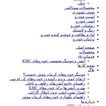
جیلی
محصولات سوناکس
صوتی تصویری
امنیت خودرو
ایمنی خودرو
روشنایی خودرو
رینگ و لاستیک
لوازم نظافت و خوشبو کننده خودرو
تزئینات خودرو
صفحه اصلی
محصولات
خدمات otc
آپشن و تیونینگ تخصصی خودروهای KMC
نمونه کارها
بلاگ
تیونینگ خودروهای کرمان موتور چیست؟
ارتقای ایمنی و دید راننده در خودروهای کی ام سی
راهنمای جامع آپشن‌های رفاهی و داخلی
بهترین آپشن‌ها برای خودروهای KMC
اصول نصب آپشن بدون ابطال گارانتی
راهنمای نگهداری خودروهای کرمان موتور
درباره ما
درباره OTC