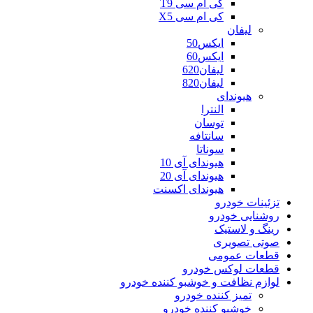
کی ام سی T9
کی ام سی X5
لیفان
ایکس50
ایکس60
لیفان620
لیفان820
هیوندای
النترا
توسان
سانتافه
سوناتا
هیوندای آی 10
هیوندای آی 20
هیوندای اکسنت
تزئینات خودرو
روشنایی خودرو
رینگ و لاستیک
صوتی تصویری
قطعات عمومی
قطعات لوکس خودرو
لوازم نظافت و خوشبو کننده خودرو
تمیز کننده خودرو
خوشبو کننده خودرو