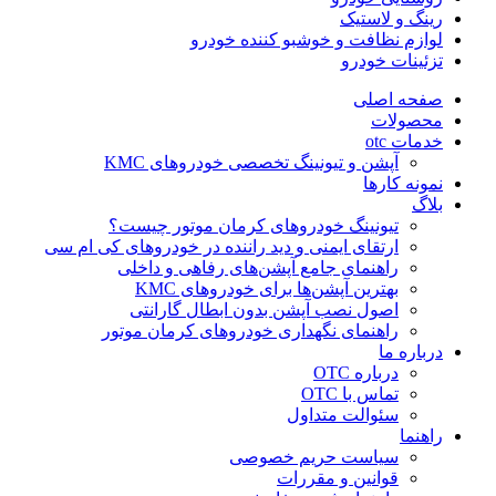
رینگ و لاستیک
لوازم نظافت و خوشبو کننده خودرو
تزئینات خودرو
صفحه اصلی
محصولات
خدمات otc
آپشن و تیونینگ تخصصی خودروهای KMC
نمونه کارها
بلاگ
تیونینگ خودروهای کرمان موتور چیست؟
ارتقای ایمنی و دید راننده در خودروهای کی ام سی
راهنمای جامع آپشن‌های رفاهی و داخلی
بهترین آپشن‌ها برای خودروهای KMC
اصول نصب آپشن بدون ابطال گارانتی
راهنمای نگهداری خودروهای کرمان موتور
درباره ما
درباره OTC
تماس با OTC
سئوالت متداول
راهنما
سیاست حریم خصوصی
قوانین و مقررات