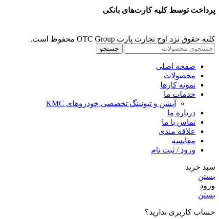
پرداخت توسط کلیه کارت‌های بانکی
کلیه حقوق نزد اوج تجارت پارت OTC Group محفوظ است.
جستجو
صفحه اصلی
محصولات
نمونه کارها
خدمات ما
آپشن و تیونینگ تخصصی خودروهای KMC
درباره ما
تماس با ما
علاقه مندی
مقايسه
ورود / ثبت نام
سبد خرید
بستن
ورود
بستن
حساب کاربری ندارید؟