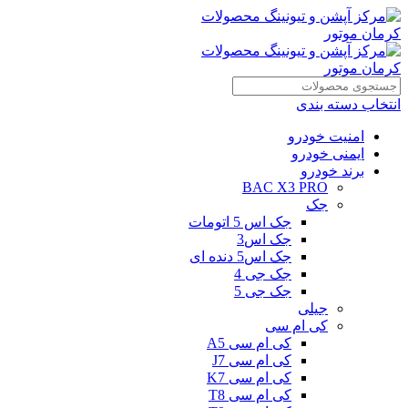
انتخاب دسته بندی
امنیت خودرو
ایمنی خودرو
برند خودرو
BAC X3 PRO
جک
جک اس 5 اتومات
جک اس3
جک اس5 دنده ای
جک جی 4
جک جی 5
جیلی
کی ام سی
کی ام سی A5
کی ام سی J7
کی ام سی K7
کی ام سی T8