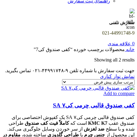
راهنمای ثبت سفارش
سفارش تلفنی
021-44991748-9
0
علاقه مندی
خانه
محصولات برچسب خورده “کفی صندوق کی7”
Showing all 2 results
جهت ثبت سفارش با شماره تلفن ۹-۴۴۹۹۱۷۴۸-۰۲۱ تماس بگیرید.
نمایش نوار کناری
Add to compare
کفی صندوق قالبی چرمی کی۷ SA
کفی صندوق قالبی چرمی کی۷ SA یک کفپوش اختصاصی برای
صندوق عقب
KMC K7
است که
کاملاً فیت کف صندوق
طراحی
شده و با سطح
ضد لغزش
از سر خوردن وسایل جلوگیری می‌کند.
این محصول از
جنس چرم
با
طراحی گلدوزی
ساخته شده،
مقاوم در