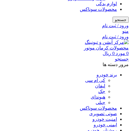
لوازم یدکی
محصولات سوناکس
جستجو
ورود / ثبت نام
منو
ورود / ثبت نام
0
مورد
0
ریال
جستجو
مرور دسته ها
برند خودرو
کی ام سی
لیفان
جک
هیوندای
جیلی
محصولات سوناکس
صوتی تصویری
امنیت خودرو
ایمنی خودرو
روشنایی خودرو