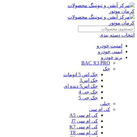
انتخاب دسته بندی
امنیت خودرو
ایمنی خودرو
برند خودرو
BAC X3 PRO
جک
جک اس 5 اتومات
جک اس3
جک اس5 دنده ای
جک جی 4
جک جی 5
جیلی
کی ام سی
کی ام سی A5
کی ام سی J7
کی ام سی K7
کی ام سی T8