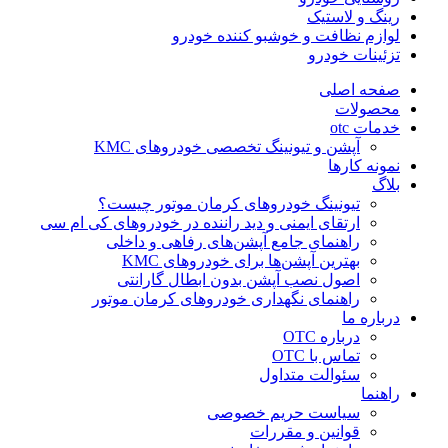
رینگ و لاستیک
لوازم نظافت و خوشبو کننده خودرو
تزئینات خودرو
صفحه اصلی
محصولات
خدمات otc
آپشن و تیونینگ تخصصی خودروهای KMC
نمونه کارها
بلاگ
تیونینگ خودروهای کرمان موتور چیست؟
ارتقای ایمنی و دید راننده در خودروهای کی ام سی
راهنمای جامع آپشن‌های رفاهی و داخلی
بهترین آپشن‌ها برای خودروهای KMC
اصول نصب آپشن بدون ابطال گارانتی
راهنمای نگهداری خودروهای کرمان موتور
درباره ما
درباره OTC
تماس با OTC
سئوالت متداول
راهنما
سیاست حریم خصوصی
قوانین و مقررات