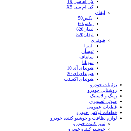
کی ام سی T9
کی ام سی X5
لیفان
ایکس50
ایکس60
لیفان620
لیفان820
هیوندای
النترا
توسان
سانتافه
سوناتا
هیوندای آی 10
هیوندای آی 20
هیوندای اکسنت
تزئینات خودرو
روشنایی خودرو
رینگ و لاستیک
صوتی تصویری
قطعات عمومی
قطعات لوکس خودرو
لوازم نظافت و خوشبو کننده خودرو
تمیز کننده خودرو
خوشبو کننده خودرو