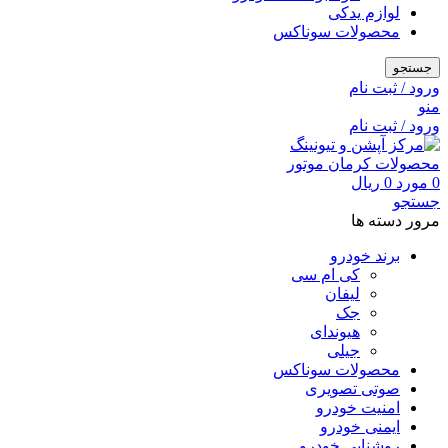
لوازم یدکی
محصولات سوناکس
جستجو
ورود / ثبت نام
منو
ورود / ثبت نام
0
مورد
0
ریال
جستجو
مرور دسته ها
برند خودرو
کی ام سی
لیفان
جک
هیوندای
جیلی
محصولات سوناکس
صوتی تصویری
امنیت خودرو
ایمنی خودرو
روشنایی خودرو