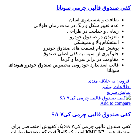
کفی صندوق قالبی چرمی سوناتا
نظافت و شستشوی آسان
عدم تغییر شکل و رنگ در مدت زمان طولانی
زیبایی و جذابیت در طراحی
نلغزیذن در صندوق خودرو
استحکام بالا و همیشگی
پوشش تمام قسمت های صندوق خودرو
جلوگیری از آسیب به کفی اصلی صندوق
مقاومت در برابر سرما و گرما
قالب استاندارد خودرویی مخصوص
صندوق
خودرو هیوندای
سوناتا
افزودن به علاقه مندی
اطلاعات بیشتر
نمایش سریع
Add to compare
کفی صندوق قالبی چرمی کی۷ SA
کفی صندوق قالبی چرمی کی۷ SA یک کفپوش اختصاصی برای
صندوق عقب
KMC K7
است که
کاملاً فیت کف صندوق
طراحی