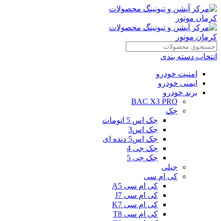
انتخاب دسته بندی
امنیت خودرو
ایمنی خودرو
برند خودرو
BAC X3 PRO
جک
جک اس 5 اتومات
جک اس3
جک اس5 دنده ای
جک جی 4
جک جی 5
جیلی
کی ام سی
کی ام سی A5
کی ام سی J7
کی ام سی K7
کی ام سی T8