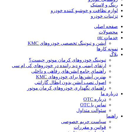
رینگ و لاستیک
لوازم نظافت و خوشبو کننده خودرو
تزئینات خودرو
صفحه اصلی
محصولات
خدمات otc
آپشن و تیونینگ تخصصی خودروهای KMC
نمونه کارها
بلاگ
تیونینگ خودروهای کرمان موتور چیست؟
ارتقای ایمنی و دید راننده در خودروهای کی ام سی
راهنمای جامع آپشن‌های رفاهی و داخلی
بهترین آپشن‌ها برای خودروهای KMC
اصول نصب آپشن بدون ابطال گارانتی
راهنمای نگهداری خودروهای کرمان موتور
درباره ما
درباره OTC
تماس با OTC
سئوالت متداول
راهنما
سیاست حریم خصوصی
قوانین و مقررات