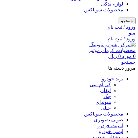
لوازم یدکی
محصولات سوناکس
جستجو
ورود / ثبت نام
منو
ورود / ثبت نام
0
مورد
0
ریال
جستجو
مرور دسته ها
برند خودرو
کی ام سی
لیفان
جک
هیوندای
جیلی
محصولات سوناکس
صوتی تصویری
امنیت خودرو
ایمنی خودرو
روشنایی خودرو