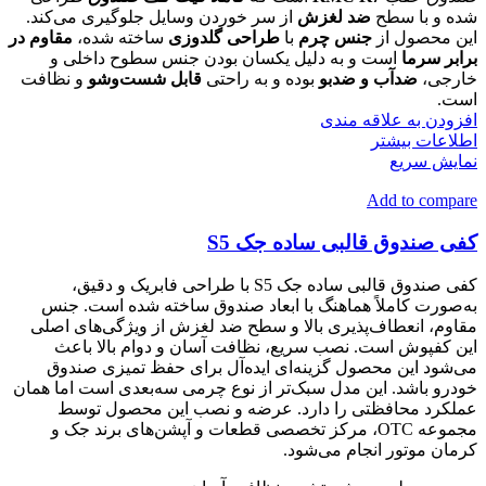
شده و با سطح
ضد لغزش
از سر خوردن وسایل جلوگیری می‌کند.
این محصول از
جنس چرم
با
طراحی گلدوزی
ساخته شده،
مقاوم در
برابر سرما
است و به دلیل یکسان بودن جنس سطوح داخلی و
خارجی،
ضدآب و ضدبو
بوده و به راحتی
قابل شست‌وشو
و نظافت
است.
افزودن به علاقه مندی
اطلاعات بیشتر
نمایش سریع
Add to compare
کفی صندوق قالبی ساده جک S5
کفی صندوق قالبی ساده جک S5 با طراحی فابریک و دقیق،
به‌صورت کاملاً هماهنگ با ابعاد صندوق ساخته شده است. جنس
مقاوم، انعطاف‌پذیری بالا و سطح ضد لغزش از ویژگی‌های اصلی
این کفپوش است. نصب سریع، نظافت آسان و دوام بالا باعث
می‌شود این محصول گزینه‌ای ایده‌آل برای حفظ تمیزی صندوق
خودرو باشد. این مدل سبک‌تر از نوع چرمی سه‌بعدی است اما همان
عملکرد محافظتی را دارد. عرضه و نصب این محصول توسط
مجموعه OTC، مرکز تخصصی قطعات و آپشن‌های برند جک و
کرمان موتور انجام می‌شود.