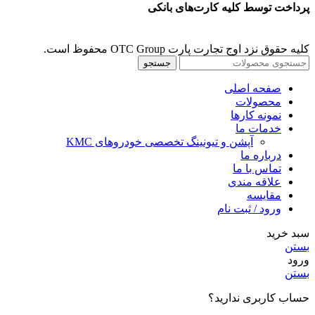
پرداخت توسط کلیه کارت‌های بانکی
کلیه حقوق نزد اوج تجارت پارت OTC Group محفوظ است.
جستجو
صفحه اصلی
محصولات
نمونه کارها
خدمات ما
آپشن و تیونینگ تخصصی خودروهای KMC
درباره ما
تماس با ما
علاقه مندی
مقايسه
ورود / ثبت نام
سبد خرید
بستن
ورود
بستن
حساب کاربری ندارید؟