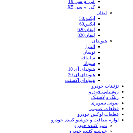
کی ام سی T9
کی ام سی X5
لیفان
ایکس50
ایکس60
لیفان620
لیفان820
هیوندای
النترا
توسان
سانتافه
سوناتا
هیوندای آی 10
هیوندای آی 20
هیوندای اکسنت
تزئینات خودرو
روشنایی خودرو
رینگ و لاستیک
صوتی تصویری
قطعات عمومی
قطعات لوکس خودرو
لوازم نظافت و خوشبو کننده خودرو
تمیز کننده خودرو
خوشبو کننده خودرو