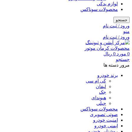
لوازم یدکی
محصولات سوناکس
جستجو
ورود / ثبت نام
منو
ورود / ثبت نام
0
مورد
0
ریال
جستجو
مرور دسته ها
برند خودرو
کی ام سی
لیفان
جک
هیوندای
جیلی
محصولات سوناکس
صوتی تصویری
امنیت خودرو
ایمنی خودرو
روشنایی خودرو