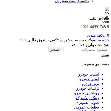
راهنمای ثبت سفارش
سفارش تلفنی
021-44991748-9
0
علاقه مندی
خانه
محصولات برچسب خورده “کفی صندوق قالبی K7”
هیچ محصولی یافت نشد.
جستجو
بستن
دسته بندی محصولات
امنیت خودرو
ایمنی خودرو
برند خودرو
تزئینات خودرو
روشنایی خودرو
رینگ و لاستیک
صوتی تصویری
قطعات عمومی