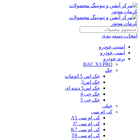
انتخاب دسته بندی
امنیت خودرو
ایمنی خودرو
برند خودرو
BAC X3 PRO
جک
جک اس 5 اتومات
جک اس3
جک اس5 دنده ای
جک جی 4
جک جی 5
جیلی
کی ام سی
کی ام سی A5
کی ام سی J7
کی ام سی K7
کی ام سی T8