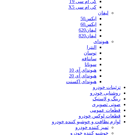
کی ام سی T9
کی ام سی X5
لیفان
ایکس50
ایکس60
لیفان620
لیفان820
هیوندای
النترا
توسان
سانتافه
سوناتا
هیوندای آی 10
هیوندای آی 20
هیوندای اکسنت
تزئینات خودرو
روشنایی خودرو
رینگ و لاستیک
صوتی تصویری
قطعات عمومی
قطعات لوکس خودرو
لوازم نظافت و خوشبو کننده خودرو
تمیز کننده خودرو
خوشبو کننده خودرو