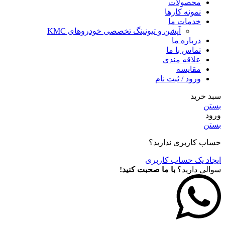
محصولات
نمونه کارها
خدمات ما
آپشن و تیونینگ تخصصی خودروهای KMC
درباره ما
تماس با ما
علاقه مندی
مقايسه
ورود / ثبت نام
سبد خرید
بستن
ورود
بستن
حساب کاربری ندارید؟
ایجاد یک حساب کاربری
سوالی دارید؟
با ما صحبت کنید!