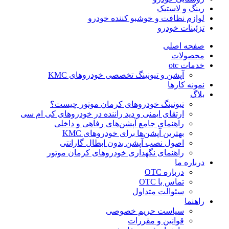
رینگ و لاستیک
لوازم نظافت و خوشبو کننده خودرو
تزئینات خودرو
صفحه اصلی
محصولات
خدمات otc
آپشن و تیونینگ تخصصی خودروهای KMC
نمونه کارها
بلاگ
تیونینگ خودروهای کرمان موتور چیست؟
ارتقای ایمنی و دید راننده در خودروهای کی ام سی
راهنمای جامع آپشن‌های رفاهی و داخلی
بهترین آپشن‌ها برای خودروهای KMC
اصول نصب آپشن بدون ابطال گارانتی
راهنمای نگهداری خودروهای کرمان موتور
درباره ما
درباره OTC
تماس با OTC
سئوالت متداول
راهنما
سیاست حریم خصوصی
قوانین و مقررات