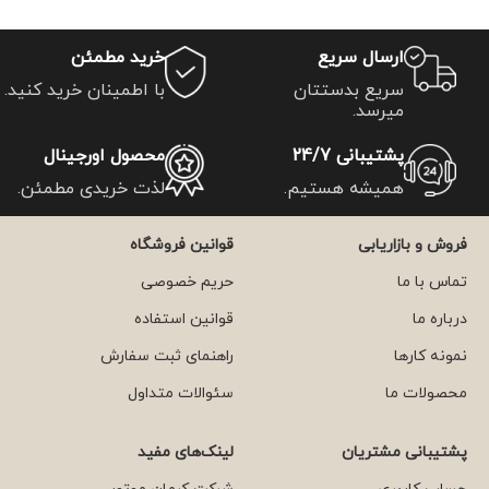
ارسال سریع
خرید مطمئن
سریع بدستتان
با اطمینان خرید کنید.
میرسد.
پشتیبانی 24/7
محصول اورجینال
همیشه هستیم.
لذت خریدی مطمئن.
فروش و بازاریابی
قوانین فروشگاه
تماس با ما
حریم خصوصی
درباره ما
قوانین استفاده
نمونه کارها
راهنمای ثبت سفارش
محصولات ما
سئوالات متداول
پشتیبانی مشتریان
لینک‌های مفید