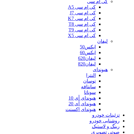
کی ام سی
کی ام سی A5
کی ام سی J7
کی ام سی K7
کی ام سی T8
کی ام سی T9
کی ام سی X5
لیفان
ایکس50
ایکس60
لیفان620
لیفان820
هیوندای
النترا
توسان
سانتافه
سوناتا
هیوندای آی 10
هیوندای آی 20
هیوندای اکسنت
تزئینات خودرو
روشنایی خودرو
رینگ و لاستیک
صوتی تصویری