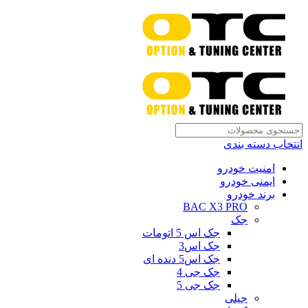
انتخاب دسته بندی
امنیت خودرو
ایمنی خودرو
برند خودرو
BAC X3 PRO
جک
جک اس 5 اتومات
جک اس3
جک اس5 دنده ای
جک جی 4
جک جی 5
جیلی