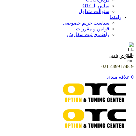
تماس با OTC
سئوالت متداول
راهنما
سیاست حریم خصوصی
قوانین و مقررات
راهنمای ثبت سفارش
سفارش تلفنی
021-44991748-9
0
علاقه مندی