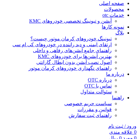
صفحه اصلی
محصولات
خدمات otc
آپشن و تیونینگ تخصصی خودروهای KMC
نمونه کارها
بلاگ
تیونینگ خودروهای کرمان موتور چیست؟
ارتقای ایمنی و دید راننده در خودروهای کی ام سی
راهنمای جامع آپشن‌های رفاهی و داخلی
بهترین آپشن‌ها برای خودروهای KMC
اصول نصب آپشن بدون ابطال گارانتی
راهنمای نگهداری خودروهای کرمان موتور
درباره ما
درباره OTC
تماس با OTC
سئوالت متداول
راهنما
سیاست حریم خصوصی
قوانین و مقررات
راهنمای ثبت سفارش
ورود / ثبت نام
0
علاقه مندی
0
مورد
0
ریال