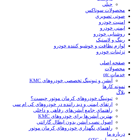
جیلی
محصولات سوناکس
صوتی تصویری
امنیت خودرو
ایمنی خودرو
روشنایی خودرو
رینگ و لاستیک
لوازم نظافت و خوشبو کننده خودرو
تزئینات خودرو
صفحه اصلی
محصولات
خدمات otc
آپشن و تیونینگ تخصصی خودروهای KMC
نمونه کارها
بلاگ
تیونینگ خودروهای کرمان موتور چیست؟
ارتقای ایمنی و دید راننده در خودروهای کی ام سی
راهنمای جامع آپشن‌های رفاهی و داخلی
بهترین آپشن‌ها برای خودروهای KMC
اصول نصب آپشن بدون ابطال گارانتی
راهنمای نگهداری خودروهای کرمان موتور
درباره ما
درباره OTC