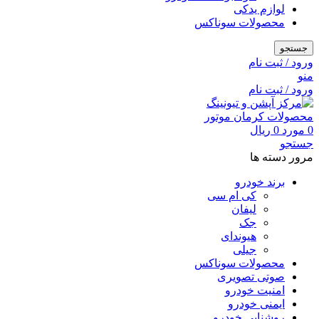
لوازم یدکی
محصولات سوناکس
جستجو
ورود / ثبت نام
منو
ورود / ثبت نام
0
مورد
0
ریال
جستجو
مرور دسته ها
برند خودرو
کی ام سی
لیفان
جک
هیوندای
جیلی
محصولات سوناکس
صوتی تصویری
امنیت خودرو
ایمنی خودرو
روشنایی خودرو