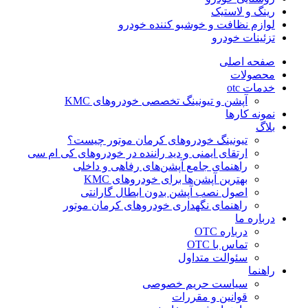
رینگ و لاستیک
لوازم نظافت و خوشبو کننده خودرو
تزئینات خودرو
صفحه اصلی
محصولات
خدمات otc
آپشن و تیونینگ تخصصی خودروهای KMC
نمونه کارها
بلاگ
تیونینگ خودروهای کرمان موتور چیست؟
ارتقای ایمنی و دید راننده در خودروهای کی ام سی
راهنمای جامع آپشن‌های رفاهی و داخلی
بهترین آپشن‌ها برای خودروهای KMC
اصول نصب آپشن بدون ابطال گارانتی
راهنمای نگهداری خودروهای کرمان موتور
درباره ما
درباره OTC
تماس با OTC
سئوالت متداول
راهنما
سیاست حریم خصوصی
قوانین و مقررات