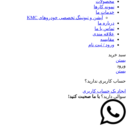
محصولات
نمونه کارها
خدمات ما
آپشن و تیونینگ تخصصی خودروهای KMC
درباره ما
تماس با ما
علاقه مندی
مقايسه
ورود / ثبت نام
سبد خرید
بستن
ورود
بستن
حساب کاربری ندارید؟
ایجاد یک حساب کاربری
سوالی دارید؟
با ما صحبت کنید!