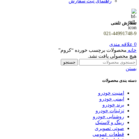
راهنمای ثبت سفارش
سفارش تلفنی
021-44991748-9
0
علاقه مندی
خانه
محصولات برچسب خورده “کروم”
هیچ محصولی یافت نشد.
جستجو
بستن
دسته بندی محصولات
امنیت خودرو
ایمنی خودرو
برند خودرو
تزئینات خودرو
روشنایی خودرو
رینگ و لاستیک
صوتی تصویری
قطعات عمومی