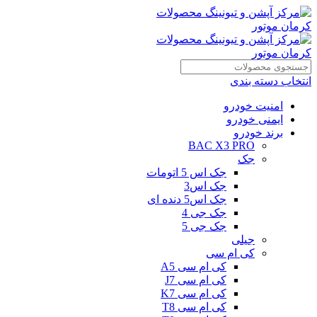
انتخاب دسته بندی
امنیت خودرو
ایمنی خودرو
برند خودرو
BAC X3 PRO
جک
جک اس 5 اتومات
جک اس3
جک اس5 دنده ای
جک جی 4
جک جی 5
جیلی
کی ام سی
کی ام سی A5
کی ام سی J7
کی ام سی K7
کی ام سی T8