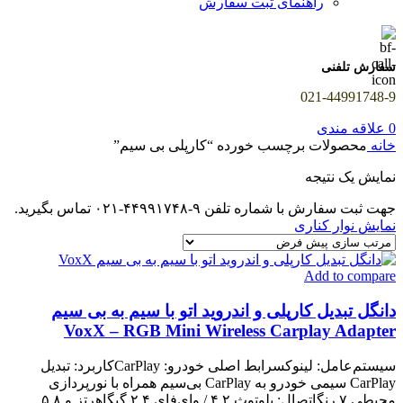
راهنمای ثبت سفارش
سفارش تلفنی
021-44991748-9
0
علاقه مندی
خانه
محصولات برچسب خورده “کارپلی بی سیم”
نمایش یک نتیجه
جهت ثبت سفارش با شماره تلفن ۹-۴۴۹۹۱۷۴۸-۰۲۱ تماس بگیرید.
نمایش نوار کناری
Add to compare
دانگل تبدیل کارپلی و اندروید اتو با سیم به بی سیم
VoxX – RGB Mini Wireless Carplay Adapter
سیستم‌عامل: لینوکسرابط اصلی خودرو: CarPlayکاربرد: تبدیل
CarPlay سیمی خودرو به CarPlay بی‌سیم همراه با نورپردازی
محیطی ۷ رنگاتصال: بلوتوث ۴.۲ / وای‌فای ۲.۴ گیگاهرتز و ۵.۸