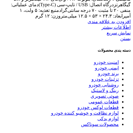
گیگاهرتزدرگاه اتصال: USB / تایپ-سی (Type-C)دمای عملیاتی:
منفی ۲۰ تا مثبت ۷۰ درجه سانتی‌گرادمنبع تغذیه: ۵ ولت، ۱
آمپرابعاد: ۲۴.۳ × ۵۳ × ۱۲.۵ میلی‌متروزن: ۱۲ گرم
افزودن به علاقه مندی
اطلاعات بیشتر
نمایش سریع
بستن
دسته بندی محصولات
امنیت خودرو
ایمنی خودرو
برند خودرو
تزئینات خودرو
روشنایی خودرو
رینگ و لاستیک
صوتی تصویری
قطعات عمومی
قطعات لوکس خودرو
لوازم نظافت و خوشبو کننده خودرو
لوازم یدکی
محصولات سوناکس