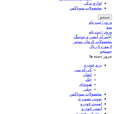
لوازم یدکی
محصولات سوناکس
جستجو
ورود / ثبت نام
منو
ورود / ثبت نام
0
مورد
0
ریال
جستجو
مرور دسته ها
برند خودرو
کی ام سی
لیفان
جک
هیوندای
جیلی
محصولات سوناکس
صوتی تصویری
امنیت خودرو
ایمنی خودرو
روشنایی خودرو