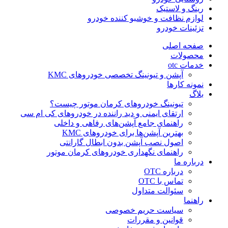
رینگ و لاستیک
لوازم نظافت و خوشبو کننده خودرو
تزئینات خودرو
صفحه اصلی
محصولات
خدمات otc
آپشن و تیونینگ تخصصی خودروهای KMC
نمونه کارها
بلاگ
تیونینگ خودروهای کرمان موتور چیست؟
ارتقای ایمنی و دید راننده در خودروهای کی ام سی
راهنمای جامع آپشن‌های رفاهی و داخلی
بهترین آپشن‌ها برای خودروهای KMC
اصول نصب آپشن بدون ابطال گارانتی
راهنمای نگهداری خودروهای کرمان موتور
درباره ما
درباره OTC
تماس با OTC
سئوالت متداول
راهنما
سیاست حریم خصوصی
قوانین و مقررات