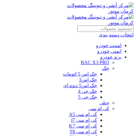
انتخاب دسته بندی
امنیت خودرو
ایمنی خودرو
برند خودرو
BAC X3 PRO
جک
جک اس 5 اتومات
جک اس3
جک اس5 دنده ای
جک جی 4
جک جی 5
جیلی
کی ام سی
کی ام سی A5
کی ام سی J7
کی ام سی K7
کی ام سی T8