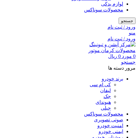
لوازم یدکی
محصولات سوناکس
جستجو
ورود / ثبت نام
منو
ورود / ثبت نام
0
مورد
0
ریال
جستجو
مرور دسته ها
برند خودرو
کی ام سی
لیفان
جک
هیوندای
جیلی
محصولات سوناکس
صوتی تصویری
امنیت خودرو
ایمنی خودرو
روشنایی خودرو