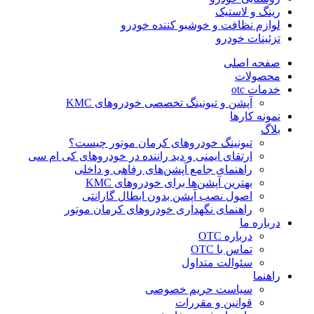
رینگ و لاستیک
لوازم نظافت و خوشبو کننده خودرو
تزئینات خودرو
صفحه اصلی
محصولات
خدمات otc
آپشن و تیونینگ تخصصی خودروهای KMC
نمونه کارها
بلاگ
تیونینگ خودروهای کرمان موتور چیست؟
ارتقای ایمنی و دید راننده در خودروهای کی ام سی
راهنمای جامع آپشن‌های رفاهی و داخلی
بهترین آپشن‌ها برای خودروهای KMC
اصول نصب آپشن بدون ابطال گارانتی
راهنمای نگهداری خودروهای کرمان موتور
درباره ما
درباره OTC
تماس با OTC
سئوالت متداول
راهنما
سیاست حریم خصوصی
قوانین و مقررات