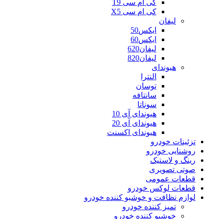
کی ام سی T9
کی ام سی X5
لیفان
ایکس50
ایکس60
لیفان620
لیفان820
هیوندای
النترا
توسان
سانتافه
سوناتا
هیوندای آی 10
هیوندای آی 20
هیوندای اکسنت
تزئینات خودرو
روشنایی خودرو
رینگ و لاستیک
صوتی تصویری
قطعات عمومی
قطعات لوکس خودرو
لوازم نظافت و خوشبو کننده خودرو
تمیز کننده خودرو
خوشبو کننده خودرو