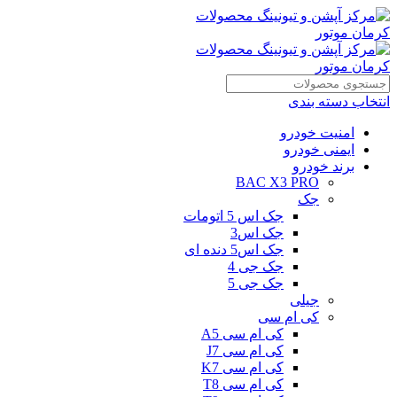
انتخاب دسته بندی
امنیت خودرو
ایمنی خودرو
برند خودرو
BAC X3 PRO
جک
جک اس 5 اتومات
جک اس3
جک اس5 دنده ای
جک جی 4
جک جی 5
جیلی
کی ام سی
کی ام سی A5
کی ام سی J7
کی ام سی K7
کی ام سی T8