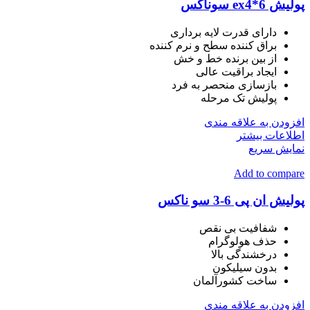
پولیش ex4*6 سوناکس
دارای قدرت لایه برداری
براق کننده سطح و نرم کننده
از بین برنده خط و خش
ایجاد براقیت عالی
بازسازی منحصر به فرد
پولیش تک مرحله
افزودن به علاقه مندی
اطلاعات بیشتر
نمایش سریع
Add to compare
پولیش ان پی 6-3 سو ناکس
شفافیت بی نقص
حذف هولوگرام
درخشندگی بالا
بدون سیلیکون
ساخت کشورآلمان
افزودن به علاقه مندی