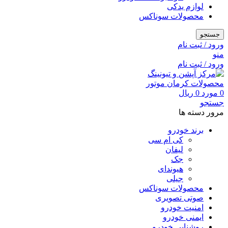
لوازم یدکی
محصولات سوناکس
جستجو
ورود / ثبت نام
منو
ورود / ثبت نام
0
مورد
0
ریال
جستجو
مرور دسته ها
برند خودرو
کی ام سی
لیفان
جک
هیوندای
جیلی
محصولات سوناکس
صوتی تصویری
امنیت خودرو
ایمنی خودرو
روشنایی خودرو