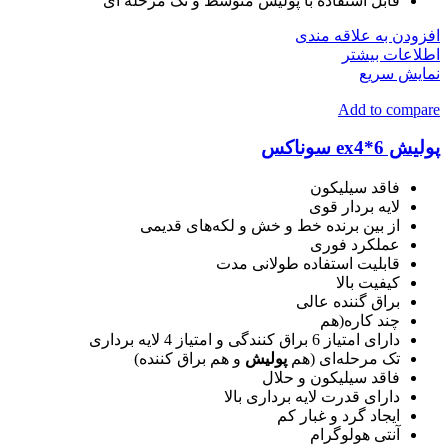
قابل استفاده با پولیش متوسط و تک مرحله ای
افزودن به علاقه مندی
اطلاعات بیشتر
نمایش سریع
Add to compare
پولیش ex4*6 سوناکس
فاقد سیلیکون
لایه بردار قوی
از بین برنده خط و خش و لکه‌های قدیمی
عملکرد فوری
قابلیت استفاده طولانی مدت
کیفیت بالا
براق گننده عالی
چند کاره(هم
دارای امتیاز 6 براق کنندگی و امتیاز 4 لایه برداری
تک مرحله‌ای (هم
پولیش
و هم براق کننده)
فاقد سیلیکون و حلال
دارای قدرت لایه برداری بالا
ایجاد گرد و غبار کم
آنتی هولوگرام