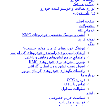
رینگ و لاستیک
لوازم نظافت و خوشبو کننده خودرو
تزئینات خودرو
صفحه اصلی
محصولات
خدمات otc
آپشن و تیونینگ تخصصی خودروهای KMC
نمونه کارها
بلاگ
تیونینگ خودروهای کرمان موتور چیست؟
ارتقای ایمنی و دید راننده در خودروهای کی ام سی
راهنمای جامع آپشن‌های رفاهی و داخلی
بهترین آپشن‌ها برای خودروهای KMC
اصول نصب آپشن بدون ابطال گارانتی
راهنمای نگهداری خودروهای کرمان موتور
درباره ما
درباره OTC
تماس با OTC
سئوالت متداول
راهنما
سیاست حریم خصوصی
قوانین و مقررات