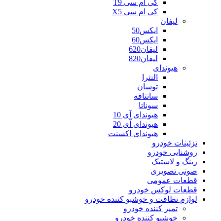
کی ام سی T9
کی ام سی X5
لیفان
ایکس50
ایکس60
لیفان620
لیفان820
هیوندای
النترا
توسان
سانتافه
سوناتا
هیوندای آی 10
هیوندای آی 20
هیوندای اکسنت
تزئینات خودرو
روشنایی خودرو
رینگ و لاستیک
صوتی تصویری
قطعات عمومی
قطعات لوکس خودرو
لوازم نظافت و خوشبو کننده خودرو
تمیز کننده خودرو
خوشبو کننده خودرو