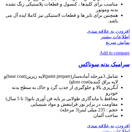
مناسب برای کلیدها ، کنسول و قطعات پلاستیکی رنگ نشده
بدنه وموتور
همچنین برای تایر ها و قطعات لاستیکی نیز کاملا ایده آل می
باشد.
افزودن به علاقه مندی
اطلاعات بیشتر
نمایش سریع
Add to compare
سرامیک بدنه سوناکس
شامل 3مرحله آماده‌ساز(paint prepare)لایه زیرین(base coat)و
لایه براق کننده(gloss coat)
آبگریزی بالا و جلوگیری از جذب گرد و خاک به سطح بدنه
خودرو
محافظ با ماندگاری طولانی بر پایه فن آوری نانو(3 تا 5 سال)
مقاومت در برابر نور فرابنفش و مواد شیمیایی
حجم :
235 میلی لیتر(3 مرحله)
ساخت آلمان
افزودن به علاقه مندی
اطلاعات بیشتر