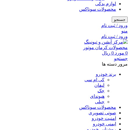
لوازم یدکی
محصولات سوناکس
جستجو
ورود / ثبت نام
منو
ورود / ثبت نام
0
مورد
0
ریال
جستجو
مرور دسته ها
برند خودرو
کی ام سی
لیفان
جک
هیوندای
جیلی
محصولات سوناکس
صوتی تصویری
امنیت خودرو
ایمنی خودرو
روشنایی خودرو