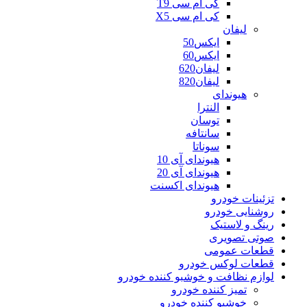
کی ام سی T9
کی ام سی X5
لیفان
ایکس50
ایکس60
لیفان620
لیفان820
هیوندای
النترا
توسان
سانتافه
سوناتا
هیوندای آی 10
هیوندای آی 20
هیوندای اکسنت
تزئینات خودرو
روشنایی خودرو
رینگ و لاستیک
صوتی تصویری
قطعات عمومی
قطعات لوکس خودرو
لوازم نظافت و خوشبو کننده خودرو
تمیز کننده خودرو
خوشبو کننده خودرو