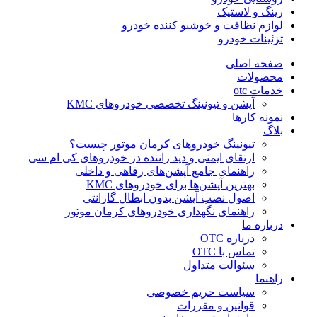
رینگ و لاستیک
لوازم نظافت و خوشبو کننده خودرو
تزئینات خودرو
صفحه اصلی
محصولات
خدمات otc
آپشن و تیونینگ تخصصی خودروهای KMC
نمونه کارها
بلاگ
تیونینگ خودروهای کرمان موتور چیست؟
ارتقای ایمنی و دید راننده در خودروهای کی ام سی
راهنمای جامع آپشن‌های رفاهی و داخلی
بهترین آپشن‌ها برای خودروهای KMC
اصول نصب آپشن بدون ابطال گارانتی
راهنمای نگهداری خودروهای کرمان موتور
درباره ما
درباره OTC
تماس با OTC
سئوالت متداول
راهنما
سیاست حریم خصوصی
قوانین و مقررات