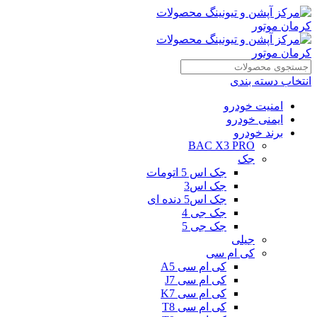
انتخاب دسته بندی
امنیت خودرو
ایمنی خودرو
برند خودرو
BAC X3 PRO
جک
جک اس 5 اتومات
جک اس3
جک اس5 دنده ای
جک جی 4
جک جی 5
جیلی
کی ام سی
کی ام سی A5
کی ام سی J7
کی ام سی K7
کی ام سی T8