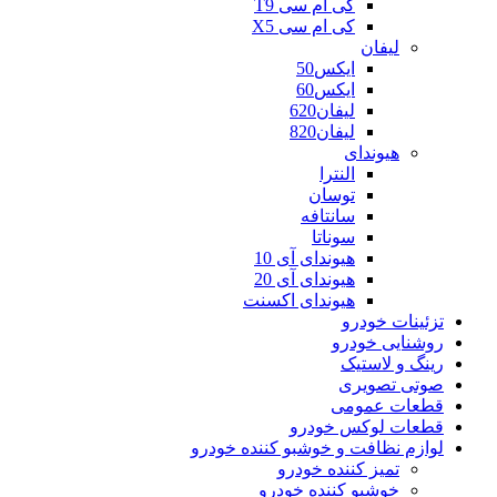
کی ام سی T9
کی ام سی X5
لیفان
ایکس50
ایکس60
لیفان620
لیفان820
هیوندای
النترا
توسان
سانتافه
سوناتا
هیوندای آی 10
هیوندای آی 20
هیوندای اکسنت
تزئینات خودرو
روشنایی خودرو
رینگ و لاستیک
صوتی تصویری
قطعات عمومی
قطعات لوکس خودرو
لوازم نظافت و خوشبو کننده خودرو
تمیز کننده خودرو
خوشبو کننده خودرو