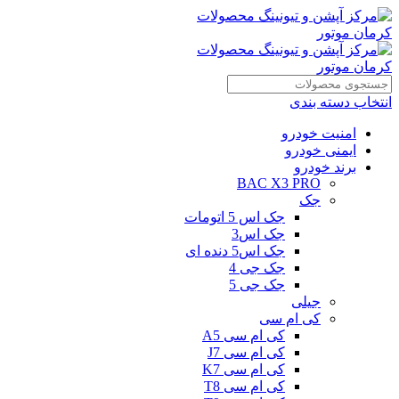
انتخاب دسته بندی
امنیت خودرو
ایمنی خودرو
برند خودرو
BAC X3 PRO
جک
جک اس 5 اتومات
جک اس3
جک اس5 دنده ای
جک جی 4
جک جی 5
جیلی
کی ام سی
کی ام سی A5
کی ام سی J7
کی ام سی K7
کی ام سی T8