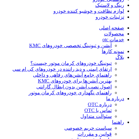
رینگ و لاستیک
لوازم نظافت و خوشبو کننده خودرو
تزئینات خودرو
صفحه اصلی
محصولات
خدمات otc
آپشن و تیونینگ تخصصی خودروهای KMC
نمونه کارها
بلاگ
تیونینگ خودروهای کرمان موتور چیست؟
ارتقای ایمنی و دید راننده در خودروهای کی ام سی
راهنمای جامع آپشن‌های رفاهی و داخلی
بهترین آپشن‌ها برای خودروهای KMC
اصول نصب آپشن بدون ابطال گارانتی
راهنمای نگهداری خودروهای کرمان موتور
درباره ما
درباره OTC
تماس با OTC
سئوالت متداول
راهنما
سیاست حریم خصوصی
قوانین و مقررات