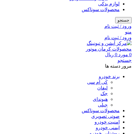
لوازم یدکی
محصولات سوناکس
جستجو
ورود / ثبت نام
منو
ورود / ثبت نام
0
مورد
0
ریال
جستجو
مرور دسته ها
برند خودرو
کی ام سی
لیفان
جک
هیوندای
جیلی
محصولات سوناکس
صوتی تصویری
امنیت خودرو
ایمنی خودرو
روشنایی خودرو