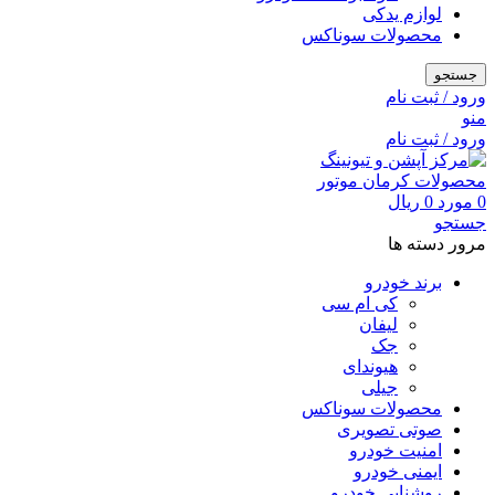
لوازم یدکی
محصولات سوناکس
جستجو
ورود / ثبت نام
منو
ورود / ثبت نام
0
مورد
0
ریال
جستجو
مرور دسته ها
برند خودرو
کی ام سی
لیفان
جک
هیوندای
جیلی
محصولات سوناکس
صوتی تصویری
امنیت خودرو
ایمنی خودرو
روشنایی خودرو