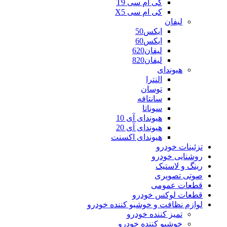
کی ام سی T9
کی ام سی X5
لیفان
ایکس50
ایکس60
لیفان620
لیفان820
هیوندای
النترا
توسان
سانتافه
سوناتا
هیوندای آی 10
هیوندای آی 20
هیوندای اکسنت
تزئینات خودرو
روشنایی خودرو
رینگ و لاستیک
صوتی تصویری
قطعات عمومی
قطعات لوکس خودرو
لوازم نظافت و خوشبو کننده خودرو
تمیز کننده خودرو
خوشبو کننده خودرو