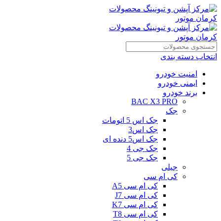
انتخاب دسته بندی
امنیت خودرو
ایمنی خودرو
برند خودرو
BAC X3 PRO
جک
جک اس 5 اتومات
جک اس3
جک اس5 دنده ای
جک جی 4
جک جی 5
جیلی
کی ام سی
کی ام سی A5
کی ام سی J7
کی ام سی K7
کی ام سی T8