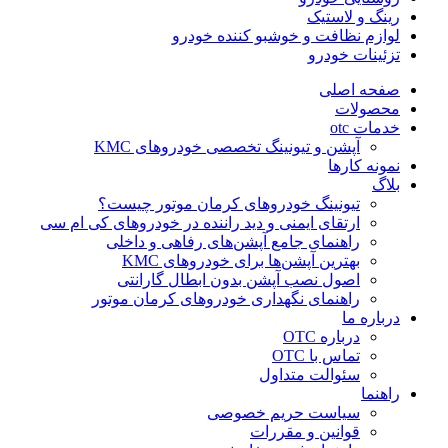
رینگ و لاستیک
لوازم نظافت و خوشبو کننده خودرو
تزئینات خودرو
صفحه اصلی
محصولات
خدمات otc
آپشن و تیونینگ تخصصی خودروهای KMC
نمونه کارها
بلاگ
تیونینگ خودروهای کرمان موتور چیست؟
ارتقای ایمنی و دید راننده در خودروهای کی ام سی
راهنمای جامع آپشن‌های رفاهی و داخلی
بهترین آپشن‌ها برای خودروهای KMC
اصول نصب آپشن بدون ابطال گارانتی
راهنمای نگهداری خودروهای کرمان موتور
درباره ما
درباره OTC
تماس با OTC
سئوالت متداول
راهنما
سیاست حریم خصوصی
قوانین و مقررات