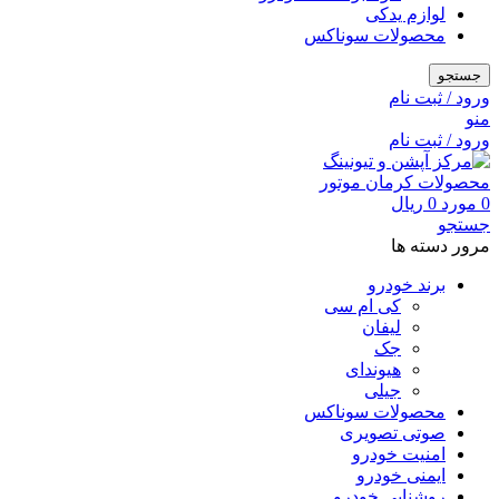
لوازم یدکی
محصولات سوناکس
جستجو
ورود / ثبت نام
منو
ورود / ثبت نام
0
مورد
0
ریال
جستجو
مرور دسته ها
برند خودرو
کی ام سی
لیفان
جک
هیوندای
جیلی
محصولات سوناکس
صوتی تصویری
امنیت خودرو
ایمنی خودرو
روشنایی خودرو