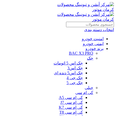
انتخاب دسته بندی
امنیت خودرو
ایمنی خودرو
برند خودرو
BAC X3 PRO
جک
جک اس 5 اتومات
جک اس3
جک اس5 دنده ای
جک جی 4
جک جی 5
جیلی
کی ام سی
کی ام سی A5
کی ام سی J7
کی ام سی K7
کی ام سی T8