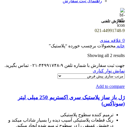
راهنمای ثبت سفارش
سفارش تلفنی
021-44991748-9
0
علاقه مندی
خانه
محصولات برچسب خورده “پلاستیک”
Showing all 2 results
جهت ثبت سفارش با شماره تلفن ۹-۴۴۹۹۱۷۴۸-۰۲۱ تماس بگیرید.
نمایش نوار کناری
Add to compare
ژل باز ساز پلاستیک سری اکستریم 250 میلی لیتر
(سوناکس)
ترمیم کننده سطوح پلاستیکی
رنگ قطعات پلاستیکی آسیب دیده را بسیار شاداب میکند و
درخشش عمیقی را در سطوح ترمیم شده ایجاد میکند.