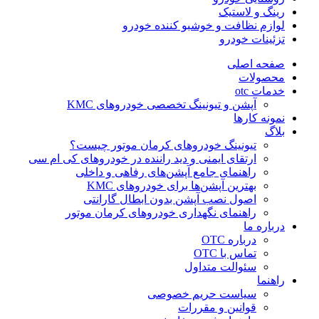
رینگ و لاستیک
لوازم نظافت و خوشبو کننده خودرو
تزئینات خودرو
صفحه اصلی
محصولات
خدمات otc
آپشن و تیونینگ تخصصی خودروهای KMC
نمونه کارها
بلاگ
تیونینگ خودروهای کرمان موتور چیست؟
ارتقای ایمنی و دید راننده در خودروهای کی ام سی
راهنمای جامع آپشن‌های رفاهی و داخلی
بهترین آپشن‌ها برای خودروهای KMC
اصول نصب آپشن بدون ابطال گارانتی
راهنمای نگهداری خودروهای کرمان موتور
درباره ما
درباره OTC
تماس با OTC
سئوالت متداول
راهنما
سیاست حریم خصوصی
قوانین و مقررات