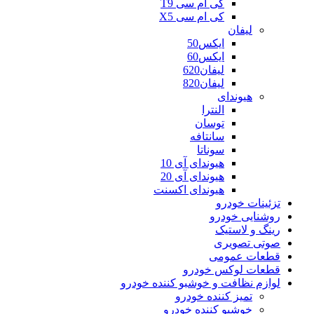
کی ام سی T9
کی ام سی X5
لیفان
ایکس50
ایکس60
لیفان620
لیفان820
هیوندای
النترا
توسان
سانتافه
سوناتا
هیوندای آی 10
هیوندای آی 20
هیوندای اکسنت
تزئینات خودرو
روشنایی خودرو
رینگ و لاستیک
صوتی تصویری
قطعات عمومی
قطعات لوکس خودرو
لوازم نظافت و خوشبو کننده خودرو
تمیز کننده خودرو
خوشبو کننده خودرو