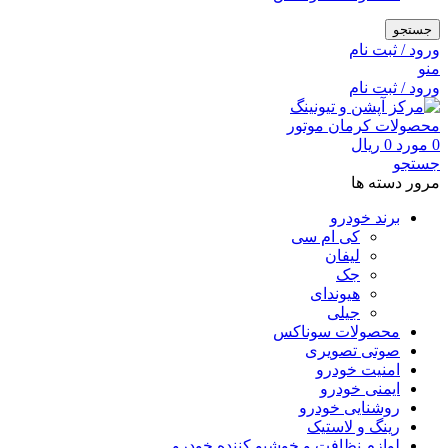
جستجو
ورود / ثبت نام
منو
ورود / ثبت نام
0
مورد
0
ریال
جستجو
مرور دسته ها
برند خودرو
کی ام سی
لیفان
جک
هیوندای
جیلی
محصولات سوناکس
صوتی تصویری
امنیت خودرو
ایمنی خودرو
روشنایی خودرو
رینگ و لاستیک
لوازم نظافت و خوشبو کننده خودرو