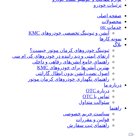
تزئینات خودرو
صفحه اصلی
محصولات
خدمات otc
آپشن و تیونینگ تخصصی خودروهای KMC
نمونه کارها
بلاگ
تیونینگ خودروهای کرمان موتور چیست؟
ارتقای ایمنی و دید راننده در خودروهای کی ام سی
راهنمای جامع آپشن‌های رفاهی و داخلی
بهترین آپشن‌ها برای خودروهای KMC
اصول نصب آپشن بدون ابطال گارانتی
راهنمای نگهداری خودروهای کرمان موتور
درباره ما
درباره OTC
تماس با OTC
سئوالت متداول
راهنما
سیاست حریم خصوصی
قوانین و مقررات
راهنمای ثبت سفارش