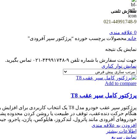
سفارش تلفنی
021-44991748-9
0
علاقه مندی
خانه
محصولات برچسب خورده “پرژکتور سپر آفرودی”
نمایش یک نتیجه
جهت ثبت سفارش با شماره تلفن ۹-۴۴۹۹۱۷۴۸-۰۲۱ تماس بگیرید.
نمایش نوار کناری
Add to compare
پرژکتور کامل سپر عقب T8
پرژکتور سپر عقب خودرو مدل T8 یک انتخاب
خودروهای آفرودی مانند پاترول، لندکروز، هایلوکس، پاژن، پاجرو، جیپ و مدل‌های مشابه استفاده شود. ابعاد روی سپر
افزودن به علاقه مندی
اطلاعات بیشتر
نمایش سریع