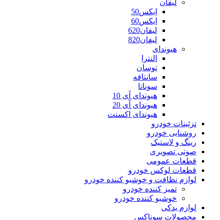
لیفان
ایکس50
ایکس60
لیفان620
لیفان820
هیوندای
النترا
توسان
سانتافه
سوناتا
هیوندای آی 10
هیوندای آی 20
هیوندای اکسنت
تزئینات خودرو
روشنایی خودرو
رینگ و لاستیک
صوتی تصویری
قطعات عمومی
قطعات لوکس خودرو
لوازم نظافت و خوشبو کننده خودرو
تمیز کننده خودرو
خوشبو کننده خودرو
لوازم یدکی
محصولات سوناکس