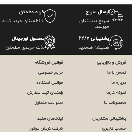
ارسال سریع
خرید مطمئن
سریع بدستتان
با اطمینان خرید کنید.
میرسد.
پشتیبانی 24/7
محصول اورجینال
همیشه هستیم.
لذت خریدی مطمئن.
فروش و بازاریابی
قوانین فروشگاه
تماس با ما
حریم خصوصی
درباره ما
قوانین استفاده
نمونه کارها
راهنمای ثبت سفارش
محصولات ما
سئوالات متداول
پشتیبانی مشتریان
لینک‌های مفید
حساب کاربری
شرکت کرمان موتور