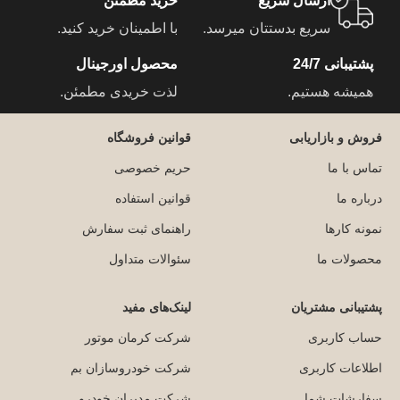
ارسال سریع
خرید مطمئن
سریع بدستتان میرسد.
با اطمینان خرید کنید.
پشتیبانی 24/7
محصول اورجینال
همیشه هستیم.
لذت خریدی مطمئن.
فروش و بازاریابی
قوانین فروشگاه
تماس با ما
حریم خصوصی
درباره ما
قوانین استفاده
نمونه کارها
راهنمای ثبت سفارش
محصولات ما
سئوالات متداول
پشتیبانی مشتریان
لینک‌های مفید
حساب کاربری
شرکت کرمان موتور
اطلاعات کاربری
شرکت خودروسازان بم
سفارشات شما
شرکت مدیران خودرو