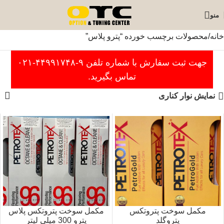
منو
خانه
محصولات برچسب خورده “پترو پلاس”
جهت ثبت سفارش با شماره تلفن ۹-۴۴۹۹۱۷۴۸-۰۲۱
تماس بگیرید.
نمایش نوار کناری
مکمل سوخت پتروتکس
مکمل سوخت پتروتکس پلاس
پتروگلد
پترو 300 میلی‌ لیتر