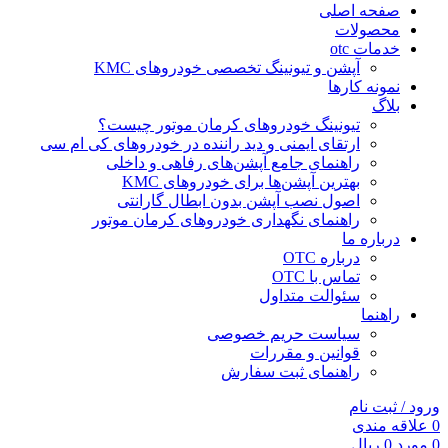
صفحه اصلی
محصولات
خدمات otc
آپشن و تیونینگ تخصصی خودروهای KMC
نمونه کارها
بلاگ
تیونینگ خودروهای کرمان موتور چیست؟
ارتقای ایمنی و دید راننده در خودروهای کی ام سی
راهنمای جامع آپشن‌های رفاهی و داخلی
بهترین آپشن‌ها برای خودروهای KMC
اصول نصب آپشن بدون ابطال گارانتی
راهنمای نگهداری خودروهای کرمان موتور
درباره ما
درباره OTC
تماس با OTC
سئوالت متداول
راهنما
سیاست حریم خصوصی
قوانین و مقررات
راهنمای ثبت سفارش
ورود / ثبت نام
0
علاقه مندی
0
مورد
0
ریال