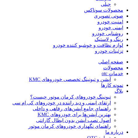
جیلی
محصولات سوناکس
صوتی تصویری
امنیت خودرو
ایمنی خودرو
روشنایی خودرو
رینگ و لاستیک
لوازم نظافت و خوشبو کننده خودرو
تزئینات خودرو
صفحه اصلی
محصولات
خدمات otc
آپشن و تیونینگ تخصصی خودروهای KMC
نمونه کارها
بلاگ
تیونینگ خودروهای کرمان موتور چیست؟
ارتقای ایمنی و دید راننده در خودروهای کی ام سی
راهنمای جامع آپشن‌های رفاهی و داخلی
بهترین آپشن‌ها برای خودروهای KMC
اصول نصب آپشن بدون ابطال گارانتی
راهنمای نگهداری خودروهای کرمان موتور
درباره ما
درباره OTC