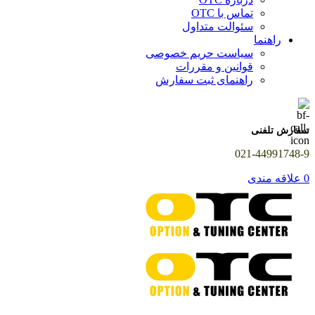
تماس با OTC
سئوالت متداول
راهنما
سیاست حریم خصوصی
قوانین و مقررات
راهنمای ثبت سفارش
سفارش تلفنی
021-44991748-9
0
علاقه مندی