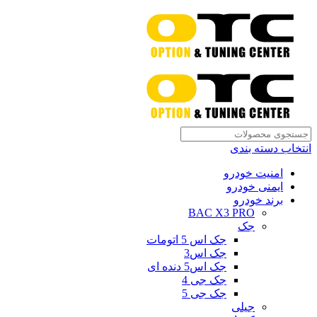
انتخاب دسته بندی
امنیت خودرو
ایمنی خودرو
برند خودرو
BAC X3 PRO
جک
جک اس 5 اتومات
جک اس3
جک اس5 دنده ای
جک جی 4
جک جی 5
جیلی