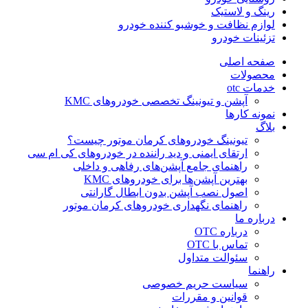
رینگ و لاستیک
لوازم نظافت و خوشبو کننده خودرو
تزئینات خودرو
صفحه اصلی
محصولات
خدمات otc
آپشن و تیونینگ تخصصی خودروهای KMC
نمونه کارها
بلاگ
تیونینگ خودروهای کرمان موتور چیست؟
ارتقای ایمنی و دید راننده در خودروهای کی ام سی
راهنمای جامع آپشن‌های رفاهی و داخلی
بهترین آپشن‌ها برای خودروهای KMC
اصول نصب آپشن بدون ابطال گارانتی
راهنمای نگهداری خودروهای کرمان موتور
درباره ما
درباره OTC
تماس با OTC
سئوالت متداول
راهنما
سیاست حریم خصوصی
قوانین و مقررات