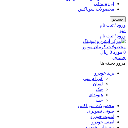
لوازم یدکی
محصولات سوناکس
جستجو
ورود / ثبت نام
منو
ورود / ثبت نام
0
مورد
0
ریال
جستجو
مرور دسته ها
برند خودرو
کی ام سی
لیفان
جک
هیوندای
جیلی
محصولات سوناکس
صوتی تصویری
امنیت خودرو
ایمنی خودرو
روشنایی خودرو