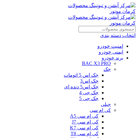
انتخاب دسته بندی
امنیت خودرو
ایمنی خودرو
برند خودرو
BAC X3 PRO
جک
جک اس 5 اتومات
جک اس3
جک اس5 دنده ای
جک جی 4
جک جی 5
جیلی
کی ام سی
کی ام سی A5
کی ام سی J7
کی ام سی K7
کی ام سی T8