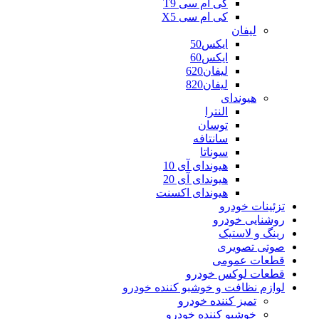
کی ام سی T9
کی ام سی X5
لیفان
ایکس50
ایکس60
لیفان620
لیفان820
هیوندای
النترا
توسان
سانتافه
سوناتا
هیوندای آی 10
هیوندای آی 20
هیوندای اکسنت
تزئینات خودرو
روشنایی خودرو
رینگ و لاستیک
صوتی تصویری
قطعات عمومی
قطعات لوکس خودرو
لوازم نظافت و خوشبو کننده خودرو
تمیز کننده خودرو
خوشبو کننده خودرو