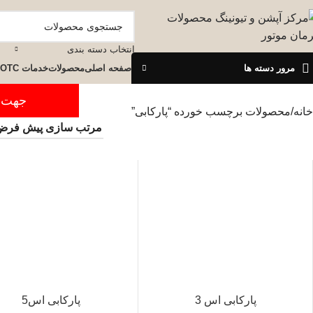
انتخاب دسته بندی
مرور دسته ها
صفحه اصلی
محصولات
خدمات OTC
جهت ثبت س
خانه
محصولات برچسب خورده “پارکابی”
پارکابی اس 3
پارکابی اس5