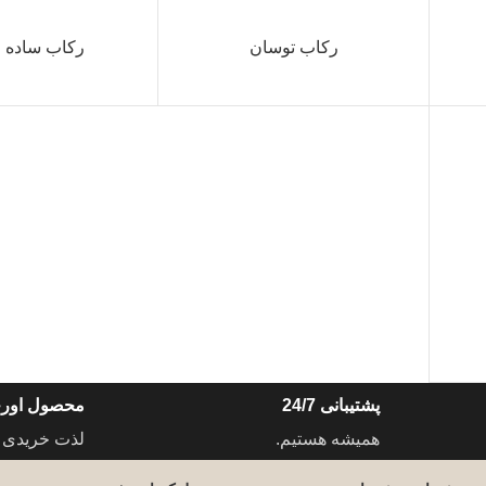
رکاب توسان
رکاب ساده ا
پشتیبانی 24/7
محصول اورج
همیشه هستیم.
لذت خریدی 