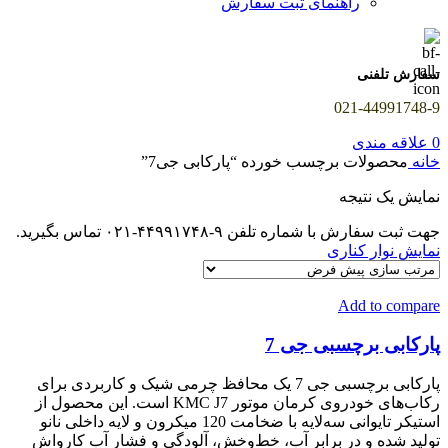
راهنمای ثبت سفارش
سفارش تلفنی
021-44991748-9
0
علاقه مندی
خانه
محصولات برچسب خورده “پارکابی جی7”
نمایش یک نتیجه
جهت ثبت سفارش با شماره تلفن ۹-۴۴۹۹۱۷۴۸-۰۲۱ تماس بگیرید.
نمایش نوار کناری
Add to compare
پارکابی برچسبی جی 7
پارکابی برچسبی جی 7 یک محافظ چرمی شیک و کاربردی برای
رکاب‌های خودروی کرمان موتور KMC J7 است. این محصول از
استیکر تایوانی سه‌لایه با ضخامت 120 میکرون و لایه داخلی نانو
تولید شده و در برابر آب، خط‌وخش، آلودگی و فشار آب کارواش