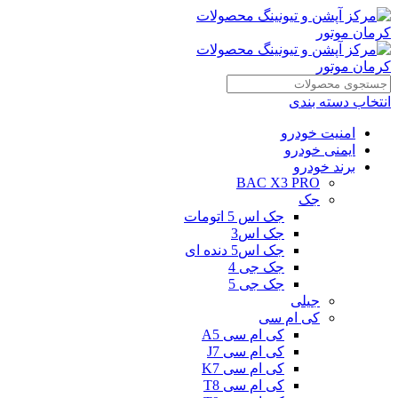
انتخاب دسته بندی
امنیت خودرو
ایمنی خودرو
برند خودرو
BAC X3 PRO
جک
جک اس 5 اتومات
جک اس3
جک اس5 دنده ای
جک جی 4
جک جی 5
جیلی
کی ام سی
کی ام سی A5
کی ام سی J7
کی ام سی K7
کی ام سی T8