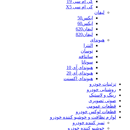
کی ام سی T9
کی ام سی X5
لیفان
ایکس50
ایکس60
لیفان620
لیفان820
هیوندای
النترا
توسان
سانتافه
سوناتا
هیوندای آی 10
هیوندای آی 20
هیوندای اکسنت
تزئینات خودرو
روشنایی خودرو
رینگ و لاستیک
صوتی تصویری
قطعات عمومی
قطعات لوکس خودرو
لوازم نظافت و خوشبو کننده خودرو
تمیز کننده خودرو
خوشبو کننده خودرو