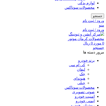
لوازم یدکی
محصولات سوناکس
جستجو
ورود / ثبت نام
منو
ورود / ثبت نام
0
مورد
0
ریال
جستجو
مرور دسته ها
برند خودرو
کی ام سی
لیفان
جک
هیوندای
جیلی
محصولات سوناکس
صوتی تصویری
امنیت خودرو
ایمنی خودرو
روشنایی خودرو