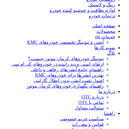
رینگ و لاستیک
لوازم نظافت و خوشبو کننده خودرو
تزئینات خودرو
صفحه اصلی
محصولات
خدمات otc
آپشن و تیونینگ تخصصی خودروهای KMC
نمونه کارها
بلاگ
تیونینگ خودروهای کرمان موتور چیست؟
ارتقای ایمنی و دید راننده در خودروهای کی ام سی
راهنمای جامع آپشن‌های رفاهی و داخلی
بهترین آپشن‌ها برای خودروهای KMC
اصول نصب آپشن بدون ابطال گارانتی
راهنمای نگهداری خودروهای کرمان موتور
درباره ما
درباره OTC
تماس با OTC
سئوالت متداول
راهنما
سیاست حریم خصوصی
قوانین و مقررات