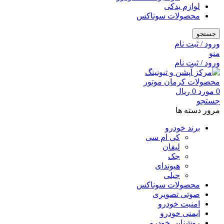
لوازم یدکی
محصولات سوناکس
جستجو
ورود / ثبت نام
منو
ورود / ثبت نام
0
مورد
0
ریال
جستجو
مرور دسته ها
برند خودرو
کی ام سی
لیفان
جک
هیوندای
جیلی
محصولات سوناکس
صوتی تصویری
امنیت خودرو
ایمنی خودرو
روشنایی خودرو