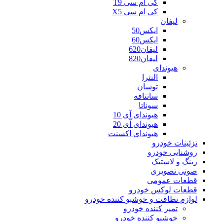
کی ام سی T9
کی ام سی X5
لیفان
ایکس50
ایکس60
لیفان620
لیفان820
هیوندای
النترا
توسان
سانتافه
سوناتا
هیوندای آی 10
هیوندای آی 20
هیوندای اکسنت
تزئینات خودرو
روشنایی خودرو
رینگ و لاستیک
صوتی تصویری
قطعات عمومی
قطعات لوکس خودرو
لوازم نظافت و خوشبو کننده خودرو
تمیز کننده خودرو
خوشبو کننده خودرو