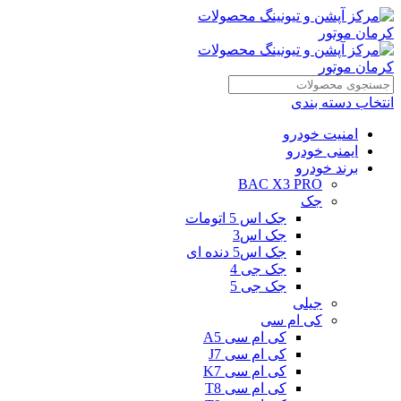
انتخاب دسته بندی
امنیت خودرو
ایمنی خودرو
برند خودرو
BAC X3 PRO
جک
جک اس 5 اتومات
جک اس3
جک اس5 دنده ای
جک جی 4
جک جی 5
جیلی
کی ام سی
کی ام سی A5
کی ام سی J7
کی ام سی K7
کی ام سی T8