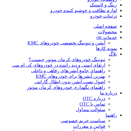
رینگ و لاستیک
لوازم نظافت و خوشبو کننده خودرو
تزئینات خودرو
صفحه اصلی
محصولات
خدمات otc
آپشن و تیونینگ تخصصی خودروهای KMC
نمونه کارها
بلاگ
تیونینگ خودروهای کرمان موتور چیست؟
ارتقای ایمنی و دید راننده در خودروهای کی ام سی
راهنمای جامع آپشن‌های رفاهی و داخلی
بهترین آپشن‌ها برای خودروهای KMC
اصول نصب آپشن بدون ابطال گارانتی
راهنمای نگهداری خودروهای کرمان موتور
درباره ما
درباره OTC
تماس با OTC
سئوالت متداول
راهنما
سیاست حریم خصوصی
قوانین و مقررات