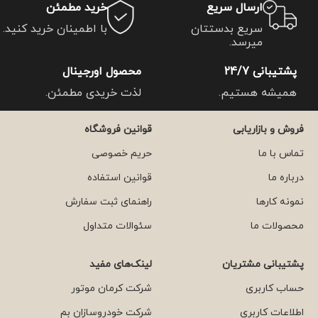
ارسال سریع
خرید مطمئن
سریع بدستتان
با اطمینان خرید کنید.
میرسد.
پشتیبانی 24/7
محصول اورجینال
همیشه هستیم.
لذت خریدی مطمئن.
فروش و بازاریابی
قوانین فروشگاه
تماس با ما
حریم خصوصی
درباره ما
قوانین استفاده
نمونه کارها
راهنمای ثبت سفارش
محصولات ما
سئوالات متداول
پشتیبانی مشتریان
لینک‌های مفید
حساب کاربری
شرکت کرمان موتور
اطلاعات کاربری
شرکت خودروسازان بم