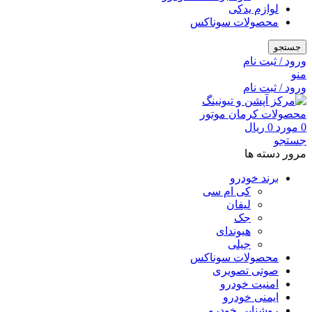
لوازم یدکی
محصولات سوناکس
جستجو
ورود / ثبت نام
منو
ورود / ثبت نام
0
مورد
0
ریال
جستجو
مرور دسته ها
برند خودرو
کی ام سی
لیفان
جک
هیوندای
جیلی
محصولات سوناکس
صوتی تصویری
امنیت خودرو
ایمنی خودرو
روشنایی خودرو