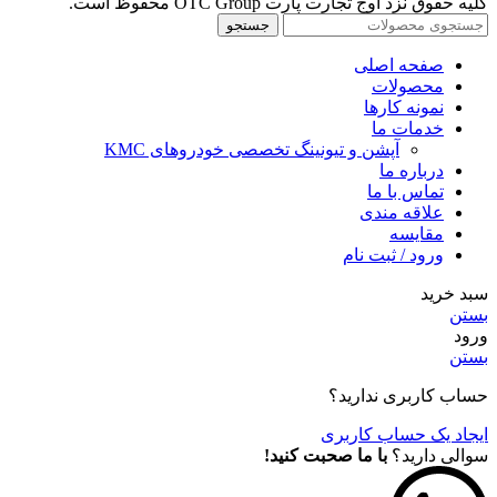
کلیه حقوق نزد اوج تجارت پارت OTC Group محفوظ است.
جستجو
صفحه اصلی
محصولات
نمونه کارها
خدمات ما
آپشن و تیونینگ تخصصی خودروهای KMC
درباره ما
تماس با ما
علاقه مندی
مقايسه
ورود / ثبت نام
سبد خرید
بستن
ورود
بستن
حساب کاربری ندارید؟
ایجاد یک حساب کاربری
سوالی دارید؟
با ما صحبت کنید!