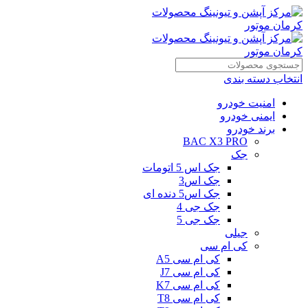
انتخاب دسته بندی
امنیت خودرو
ایمنی خودرو
برند خودرو
BAC X3 PRO
جک
جک اس 5 اتومات
جک اس3
جک اس5 دنده ای
جک جی 4
جک جی 5
جیلی
کی ام سی
کی ام سی A5
کی ام سی J7
کی ام سی K7
کی ام سی T8