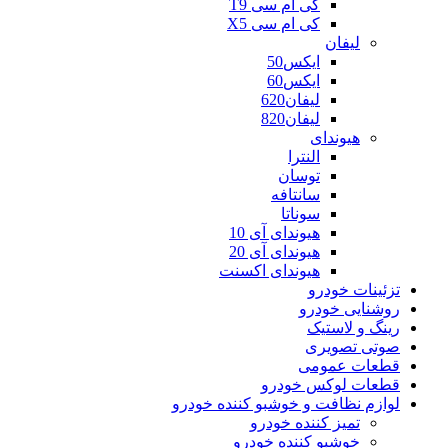
کی ام سی T9
کی ام سی X5
لیفان
ایکس50
ایکس60
لیفان620
لیفان820
هیوندای
النترا
توسان
سانتافه
سوناتا
هیوندای آی 10
هیوندای آی 20
هیوندای اکسنت
تزئینات خودرو
روشنایی خودرو
رینگ و لاستیک
صوتی تصویری
قطعات عمومی
قطعات لوکس خودرو
لوازم نظافت و خوشبو کننده خودرو
تمیز کننده خودرو
خوشبو کننده خودرو