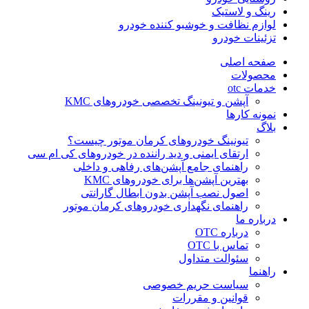
رینگ و لاستیک
لوازم نظافت و خوشبو کننده خودرو
تزئینات خودرو
صفحه اصلی
محصولات
خدمات otc
آپشن و تیونینگ تخصصی خودروهای KMC
نمونه کارها
بلاگ
تیونینگ خودروهای کرمان موتور چیست؟
ارتقای ایمنی و دید راننده در خودروهای کی ام سی
راهنمای جامع آپشن‌های رفاهی و داخلی
بهترین آپشن‌ها برای خودروهای KMC
اصول نصب آپشن بدون ابطال گارانتی
راهنمای نگهداری خودروهای کرمان موتور
درباره ما
درباره OTC
تماس با OTC
سئوالت متداول
راهنما
سیاست حریم خصوصی
قوانین و مقررات