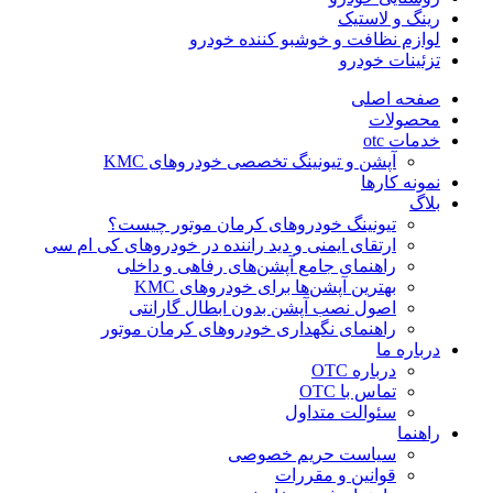
رینگ و لاستیک
لوازم نظافت و خوشبو کننده خودرو
تزئینات خودرو
صفحه اصلی
محصولات
خدمات otc
آپشن و تیونینگ تخصصی خودروهای KMC
نمونه کارها
بلاگ
تیونینگ خودروهای کرمان موتور چیست؟
ارتقای ایمنی و دید راننده در خودروهای کی ام سی
راهنمای جامع آپشن‌های رفاهی و داخلی
بهترین آپشن‌ها برای خودروهای KMC
اصول نصب آپشن بدون ابطال گارانتی
راهنمای نگهداری خودروهای کرمان موتور
درباره ما
درباره OTC
تماس با OTC
سئوالت متداول
راهنما
سیاست حریم خصوصی
قوانین و مقررات