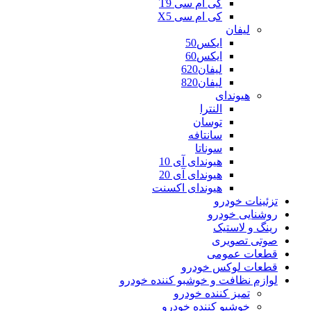
کی ام سی T9
کی ام سی X5
لیفان
ایکس50
ایکس60
لیفان620
لیفان820
هیوندای
النترا
توسان
سانتافه
سوناتا
هیوندای آی 10
هیوندای آی 20
هیوندای اکسنت
تزئینات خودرو
روشنایی خودرو
رینگ و لاستیک
صوتی تصویری
قطعات عمومی
قطعات لوکس خودرو
لوازم نظافت و خوشبو کننده خودرو
تمیز کننده خودرو
خوشبو کننده خودرو