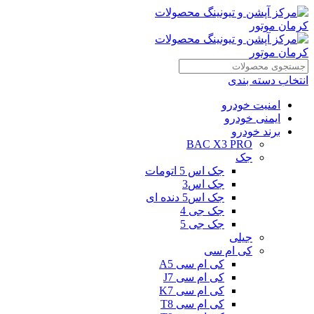
انتخاب دسته بندی
امنیت خودرو
ایمنی خودرو
برند خودرو
BAC X3 PRO
جک
جک اس 5 اتومات
جک اس3
جک اس5 دنده ای
جک جی 4
جک جی 5
جیلی
کی ام سی
کی ام سی A5
کی ام سی J7
کی ام سی K7
کی ام سی T8