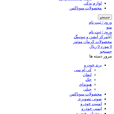
لوازم یدکی
محصولات سوناکس
جستجو
ورود / ثبت نام
منو
ورود / ثبت نام
0
مورد
0
ریال
جستجو
مرور دسته ها
برند خودرو
کی ام سی
لیفان
جک
هیوندای
جیلی
محصولات سوناکس
صوتی تصویری
امنیت خودرو
ایمنی خودرو
روشنایی خودرو