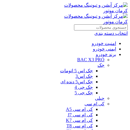
انتخاب دسته بندی
امنیت خودرو
ایمنی خودرو
برند خودرو
BAC X3 PRO
جک
جک اس 5 اتومات
جک اس3
جک اس5 دنده ای
جک جی 4
جک جی 5
جیلی
کی ام سی
کی ام سی A5
کی ام سی J7
کی ام سی K7
کی ام سی T8