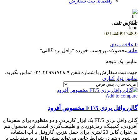
راهنمای ثبت سفارش
سفارش تلفنی
021-44991748-9
0
علاقه مندی
خانه
محصولات برچسب خورده “وافل برد گالنی”
نمایش یک نتیجه
جهت ثبت سفارش با شماره تلفن ۹-۴۴۹۹۱۷۴۸-۰۲۱ تماس بگیرید.
نمایش نوار کناری
Add to compare
گالن وافل بردی FT/5 مخصوص آفرود
گالن وافل بردی FT/5 یک ابزار کاربردی و دو منظوره برای سفرهای
آفرودی، کمپینگ، رمل‌نوردی و طبیعت‌گردی است. این محصول هم
به عنوان گالن 20 لیتری برای حمل بنزین، گازوئیل یا آب استفاده
می‌شود و هم در شرایط خاص می‌تواند نقش وافل برد، سند پلیت یا