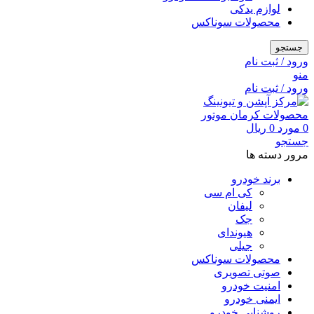
لوازم یدکی
محصولات سوناکس
جستجو
ورود / ثبت نام
منو
ورود / ثبت نام
0
مورد
0
ریال
جستجو
مرور دسته ها
برند خودرو
کی ام سی
لیفان
جک
هیوندای
جیلی
محصولات سوناکس
صوتی تصویری
امنیت خودرو
ایمنی خودرو
روشنایی خودرو