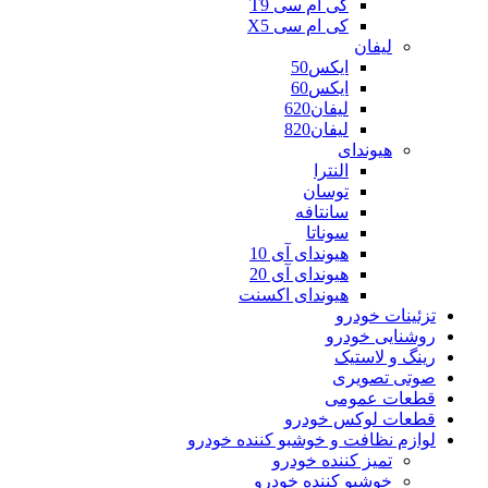
کی ام سی T9
کی ام سی X5
لیفان
ایکس50
ایکس60
لیفان620
لیفان820
هیوندای
النترا
توسان
سانتافه
سوناتا
هیوندای آی 10
هیوندای آی 20
هیوندای اکسنت
تزئینات خودرو
روشنایی خودرو
رینگ و لاستیک
صوتی تصویری
قطعات عمومی
قطعات لوکس خودرو
لوازم نظافت و خوشبو کننده خودرو
تمیز کننده خودرو
خوشبو کننده خودرو