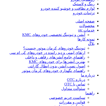
رینگ و لاستیک
لوازم نظافت و خوشبو کننده خودرو
تزئینات خودرو
صفحه اصلی
محصولات
خدمات otc
آپشن و تیونینگ تخصصی خودروهای KMC
نمونه کارها
بلاگ
تیونینگ خودروهای کرمان موتور چیست؟
ارتقای ایمنی و دید راننده در خودروهای کی ام سی
راهنمای جامع آپشن‌های رفاهی و داخلی
بهترین آپشن‌ها برای خودروهای KMC
اصول نصب آپشن بدون ابطال گارانتی
راهنمای نگهداری خودروهای کرمان موتور
درباره ما
درباره OTC
تماس با OTC
سئوالت متداول
راهنما
سیاست حریم خصوصی
قوانین و مقررات