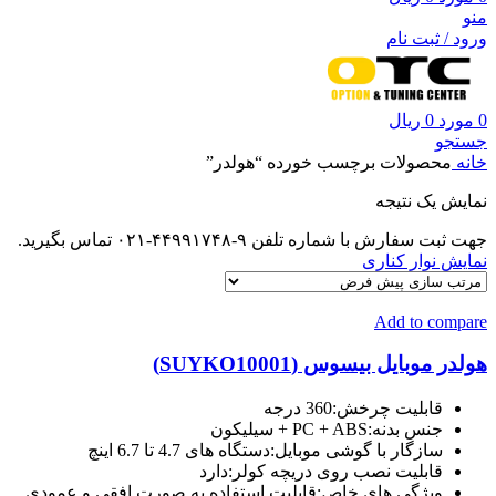
منو
ورود / ثبت نام
0
مورد
0
ریال
جستجو
خانه
محصولات برچسب خورده “هولدر”
نمایش یک نتیجه
جهت ثبت سفارش با شماره تلفن ۹-۴۴۹۹۱۷۴۸-۰۲۱ تماس بگیرید.
نمایش نوار کناری
Add to compare
هولدر موبایل بیسوس (SUYKO10001)
قابلیت چرخش:360 درجه
جنس بدنه:PC + ABS + سیلیکون
سازگار با گوشی موبایل:دستگاه های 4.7 تا 6.7 اینچ
قابلیت نصب روی دریچه کولر:دارد
ویژگی های خاص:قابلیت استفاده به صورت افقی و عمودی