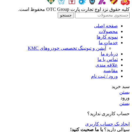
کلیه حقوق نزد اوج تجارت پارت OTC Group محفوظ است.
جستجو
صفحه اصلی
محصولات
نمونه کارها
خدمات ما
آپشن و تیونینگ تخصصی خودروهای KMC
درباره ما
تماس با ما
علاقه مندی
مقايسه
ورود / ثبت نام
سبد خرید
بستن
ورود
بستن
حساب کاربری ندارید؟
ایجاد یک حساب کاربری
سوالی دارید؟
با ما صحبت کنید!