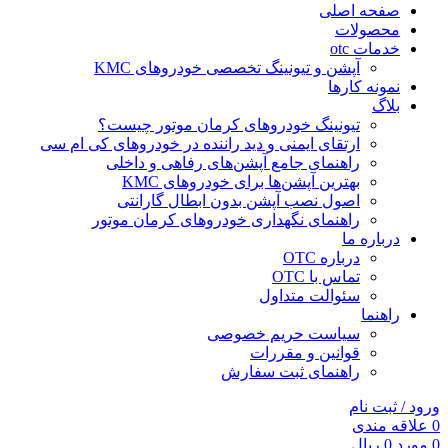
صفحه اصلی
محصولات
خدمات otc
آپشن و تیونینگ تخصصی خودروهای KMC
نمونه کارها
بلاگ
تیونینگ خودروهای کرمان موتور چیست؟
ارتقای ایمنی و دید راننده در خودروهای کی ام سی
راهنمای جامع آپشن‌های رفاهی و داخلی
بهترین آپشن‌ها برای خودروهای KMC
اصول نصب آپشن بدون ابطال گارانتی
راهنمای نگهداری خودروهای کرمان موتور
درباره ما
درباره OTC
تماس با OTC
سئوالت متداول
راهنما
سیاست حریم خصوصی
قوانین و مقررات
راهنمای ثبت سفارش
ورود / ثبت نام
0
علاقه مندی
0
مورد
0
ریال