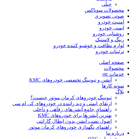
جیلی
محصولات سوناکس
صوتی تصویری
امنیت خودرو
ایمنی خودرو
روشنایی خودرو
رینگ و لاستیک
لوازم نظافت و خوشبو کننده خودرو
تزئینات خودرو
صفحه اصلی
محصولات
خدمات otc
آپشن و تیونینگ تخصصی خودروهای KMC
نمونه کارها
بلاگ
تیونینگ خودروهای کرمان موتور چیست؟
ارتقای ایمنی و دید راننده در خودروهای کی ام سی
راهنمای جامع آپشن‌های رفاهی و داخلی
بهترین آپشن‌ها برای خودروهای KMC
اصول نصب آپشن بدون ابطال گارانتی
راهنمای نگهداری خودروهای کرمان موتور
درباره ما
درباره OTC