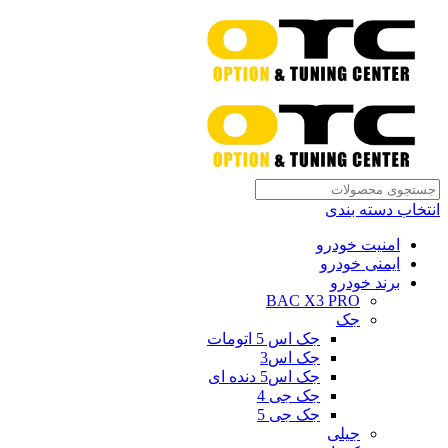
انتخاب دسته بندی
امنیت خودرو
ایمنی خودرو
برند خودرو
BAC X3 PRO
جک
جک اس 5 اتومات
جک اس3
جک اس5 دنده ای
جک جی 4
جک جی 5
جیلی