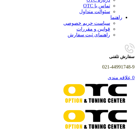
تماس با OTC
سئوالت متداول
راهنما
سیاست حریم خصوصی
قوانین و مقررات
راهنمای ثبت سفارش
سفارش تلفنی
021-44991748-9
0
علاقه مندی