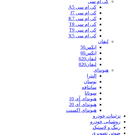
کی ام سی
کی ام سی A5
کی ام سی J7
کی ام سی K7
کی ام سی T8
کی ام سی T9
کی ام سی X5
لیفان
ایکس50
ایکس60
لیفان620
لیفان820
هیوندای
النترا
توسان
سانتافه
سوناتا
هیوندای آی 10
هیوندای آی 20
هیوندای اکسنت
تزئینات خودرو
روشنایی خودرو
رینگ و لاستیک
صوتی تصویری