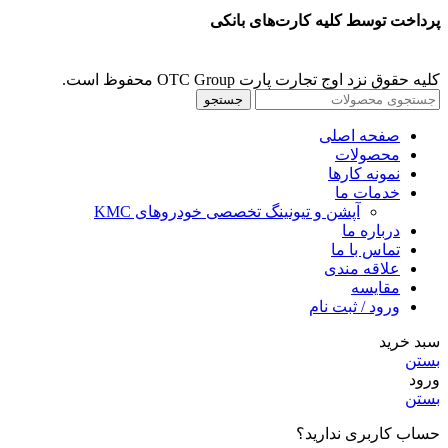
پرداخت توسط کلیه کارت‌های بانکی
کلیه حقوق نزد اوج تجارت پارت OTC Group محفوظ است.
جستجو
صفحه اصلی
محصولات
نمونه کارها
خدمات ما
آپشن و تیونینگ تخصصی خودروهای KMC
درباره ما
تماس با ما
علاقه مندی
مقايسه
ورود / ثبت نام
سبد خرید
بستن
ورود
بستن
حساب کاربری ندارید؟