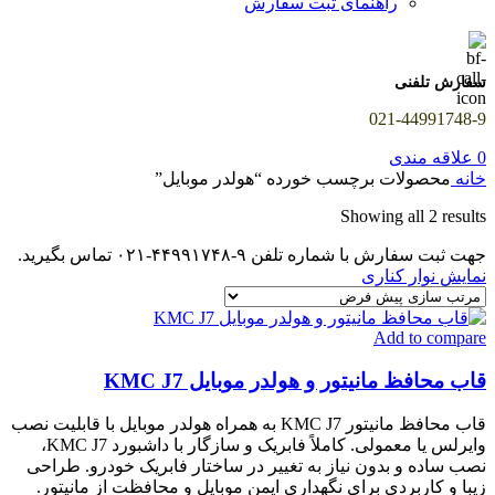
راهنمای ثبت سفارش
سفارش تلفنی
021-44991748-9
0
علاقه مندی
خانه
محصولات برچسب خورده “هولدر موبایل”
Showing all 2 results
جهت ثبت سفارش با شماره تلفن ۹-۴۴۹۹۱۷۴۸-۰۲۱ تماس بگیرید.
نمایش نوار کناری
Add to compare
قاب محافظ مانیتور و هولدر موبایل KMC J7
قاب محافظ مانیتور KMC J7 به همراه هولدر موبایل با قابلیت نصب
وایرلس یا معمولی. کاملاً فابریک و سازگار با داشبورد KMC J7،
نصب ساده و بدون نیاز به تغییر در ساختار فابریک خودرو. طراحی
زیبا و کاربردی برای نگهداری ایمن موبایل و محافظت از مانیتور.