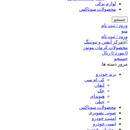
لوازم یدکی
محصولات سوناکس
جستجو
ورود / ثبت نام
منو
ورود / ثبت نام
0
مورد
0
ریال
جستجو
مرور دسته ها
برند خودرو
کی ام سی
لیفان
جک
هیوندای
جیلی
محصولات سوناکس
صوتی تصویری
امنیت خودرو
ایمنی خودرو
روشنایی خودرو