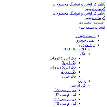
انتخاب دسته بندی
امنیت خودرو
ایمنی خودرو
برند خودرو
BAC X3 PRO
جک
جک اس 5 اتومات
جک اس3
جک اس5 دنده ای
جک جی 4
جک جی 5
جیلی
کی ام سی
کی ام سی A5
کی ام سی J7
کی ام سی K7
کی ام سی T8