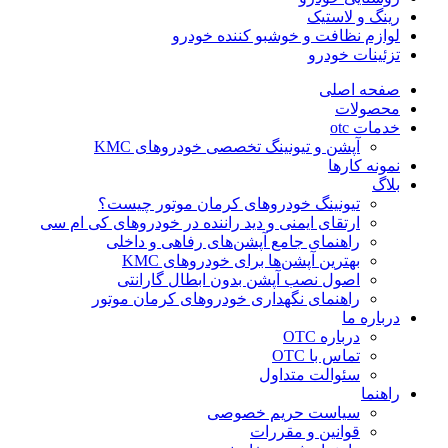
رینگ و لاستیک
لوازم نظافت و خوشبو کننده خودرو
تزئینات خودرو
صفحه اصلی
محصولات
خدمات otc
آپشن و تیونینگ تخصصی خودروهای KMC
نمونه کارها
بلاگ
تیونینگ خودروهای کرمان موتور چیست؟
ارتقای ایمنی و دید راننده در خودروهای کی ام سی
راهنمای جامع آپشن‌های رفاهی و داخلی
بهترین آپشن‌ها برای خودروهای KMC
اصول نصب آپشن بدون ابطال گارانتی
راهنمای نگهداری خودروهای کرمان موتور
درباره ما
درباره OTC
تماس با OTC
سئوالت متداول
راهنما
سیاست حریم خصوصی
قوانین و مقررات