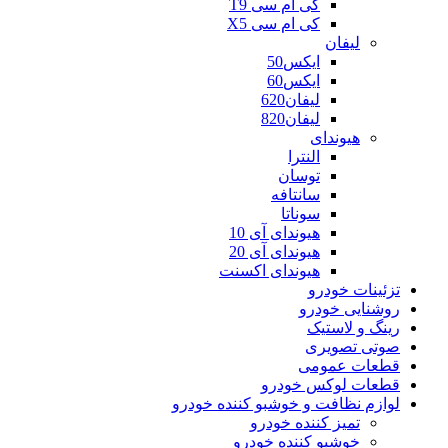
کی ام سی T9
کی ام سی X5
لیفان
ایکس50
ایکس60
لیفان620
لیفان820
هیوندای
النترا
توسان
سانتافه
سوناتا
هیوندای آی 10
هیوندای آی 20
هیوندای اکسنت
تزئینات خودرو
روشنایی خودرو
رینگ و لاستیک
صوتی تصویری
قطعات عمومی
قطعات لوکس خودرو
لوازم نظافت و خوشبو کننده خودرو
تمیز کننده خودرو
خوشبو کننده خودرو