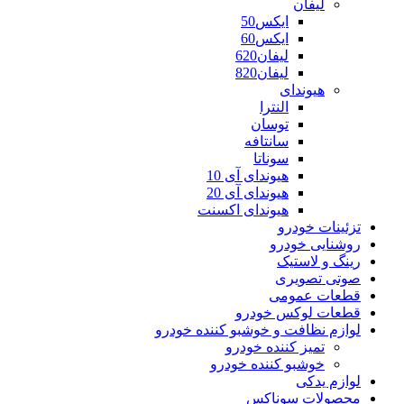
لیفان
ایکس50
ایکس60
لیفان620
لیفان820
هیوندای
النترا
توسان
سانتافه
سوناتا
هیوندای آی 10
هیوندای آی 20
هیوندای اکسنت
تزئینات خودرو
روشنایی خودرو
رینگ و لاستیک
صوتی تصویری
قطعات عمومی
قطعات لوکس خودرو
لوازم نظافت و خوشبو کننده خودرو
تمیز کننده خودرو
خوشبو کننده خودرو
لوازم یدکی
محصولات سوناکس