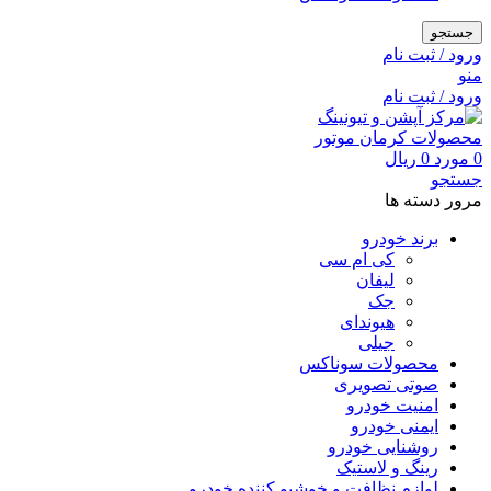
جستجو
ورود / ثبت نام
منو
ورود / ثبت نام
0
مورد
0
ریال
جستجو
مرور دسته ها
برند خودرو
کی ام سی
لیفان
جک
هیوندای
جیلی
محصولات سوناکس
صوتی تصویری
امنیت خودرو
ایمنی خودرو
روشنایی خودرو
رینگ و لاستیک
لوازم نظافت و خوشبو کننده خودرو