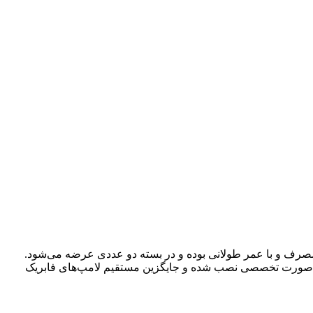
این هدلایت ضدآب، کم‌مصرف و با عمر طولانی بوده و در بسته دو عددی عرضه می‌شود.
ق و چیپ پرقدرت باعث افزایش ایمنی رانندگی در شب و شرایط آب‌وهوایی نامساعد می‌شود. هدلایت H11 در مجموعه OTC به صورت تخصصی نصب شده و جایگزین مستقیم لامپ‌های فابریک