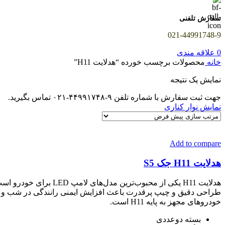
سفارش تلفنی
021-44991748-9
0
علاقه مندی
خانه
محصولات برچسب خورده “هدلایت H11”
نمایش یک نتیجه
جهت ثبت سفارش با شماره تلفن ۹-۴۴۹۹۱۷۴۸-۰۲۱ تماس بگیرید.
نمایش نوار کناری
Add to compare
هدلایت H11 جک S5
هدلایت H11 یکی از مح
خودروهای مجهز به پایه H11 است.
بسته دوعددی