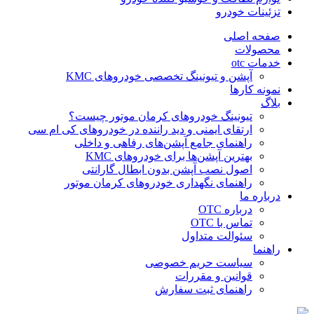
تزئینات خودرو
صفحه اصلی
محصولات
خدمات otc
آپشن و تیونینگ تخصصی خودروهای KMC
نمونه کارها
بلاگ
تیونینگ خودروهای کرمان موتور چیست؟
ارتقای ایمنی و دید راننده در خودروهای کی ام سی
راهنمای جامع آپشن‌های رفاهی و داخلی
بهترین آپشن‌ها برای خودروهای KMC
اصول نصب آپشن بدون ابطال گارانتی
راهنمای نگهداری خودروهای کرمان موتور
درباره ما
درباره OTC
تماس با OTC
سئوالت متداول
راهنما
سیاست حریم خصوصی
قوانین و مقررات
راهنمای ثبت سفارش