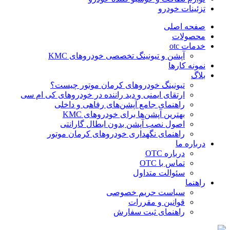
تزئینات خودرو
صفحه اصلی
محصولات
خدمات otc
آپشن و تیونینگ تخصصی خودروهای KMC
نمونه کارها
بلاگ
تیونینگ خودروهای کرمان موتور چیست؟
ارتقای ایمنی و دید راننده در خودروهای کی ام سی
راهنمای جامع آپشن‌های رفاهی و داخلی
بهترین آپشن‌ها برای خودروهای KMC
اصول نصب آپشن بدون ابطال گارانتی
راهنمای نگهداری خودروهای کرمان موتور
درباره ما
درباره OTC
تماس با OTC
سئوالت متداول
راهنما
سیاست حریم خصوصی
قوانین و مقررات
راهنمای ثبت سفارش