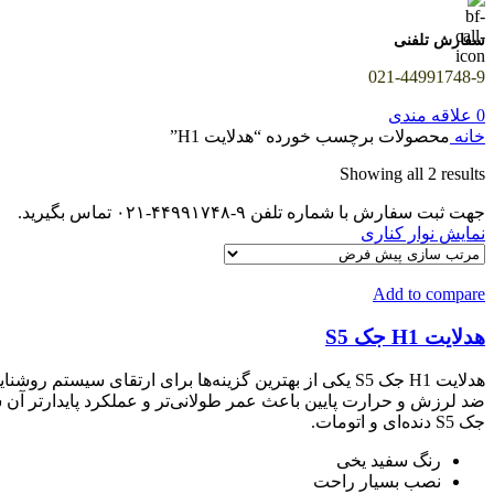
سفارش تلفنی
021-44991748-9
0
علاقه مندی
خانه
محصولات برچسب خورده “هدلایت H1”
Showing all 2 results
جهت ثبت سفارش با شماره تلفن ۹-۴۴۹۹۱۷۴۸-۰۲۱ تماس بگیرید.
نمایش نوار کناری
Add to compare
هدلایت H1 جک S5
هدلایت H1 جک S5 یکی از بهترین گزینه‌ها برای ارتقای
جک S5 دنده‌ای و اتومات.
رنگ سفید یخی
نصب بسیار راحت