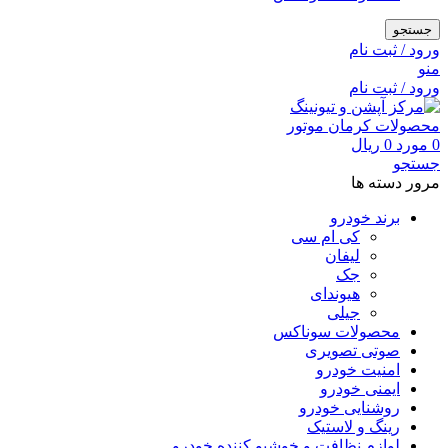
جستجو
ورود / ثبت نام
منو
ورود / ثبت نام
0
مورد
0
ریال
جستجو
مرور دسته ها
برند خودرو
کی ام سی
لیفان
جک
هیوندای
جیلی
محصولات سوناکس
صوتی تصویری
امنیت خودرو
ایمنی خودرو
روشنایی خودرو
رینگ و لاستیک
لوازم نظافت و خوشبو کننده خودرو