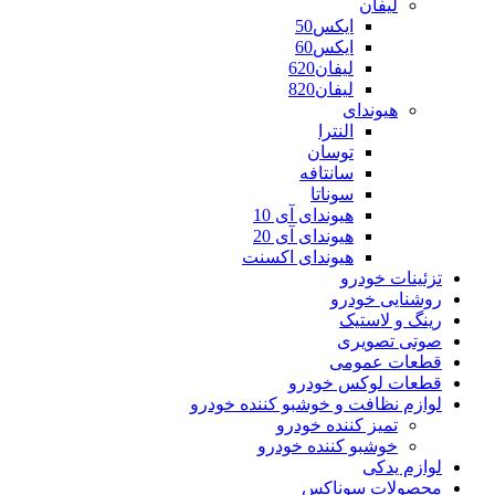
لیفان
ایکس50
ایکس60
لیفان620
لیفان820
هیوندای
النترا
توسان
سانتافه
سوناتا
هیوندای آی 10
هیوندای آی 20
هیوندای اکسنت
تزئینات خودرو
روشنایی خودرو
رینگ و لاستیک
صوتی تصویری
قطعات عمومی
قطعات لوکس خودرو
لوازم نظافت و خوشبو کننده خودرو
تمیز کننده خودرو
خوشبو کننده خودرو
لوازم یدکی
محصولات سوناکس