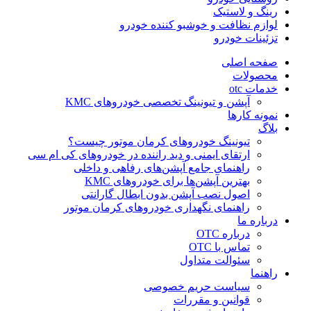
رینگ و لاستیک
لوازم نظافت و خوشبو کننده خودرو
تزئینات خودرو
صفحه اصلی
محصولات
خدمات otc
آپشن و تیونینگ تخصصی خودروهای KMC
نمونه کارها
بلاگ
تیونینگ خودروهای کرمان موتور چیست؟
ارتقای ایمنی و دید راننده در خودروهای کی ام سی
راهنمای جامع آپشن‌های رفاهی و داخلی
بهترین آپشن‌ها برای خودروهای KMC
اصول نصب آپشن بدون ابطال گارانتی
راهنمای نگهداری خودروهای کرمان موتور
درباره ما
درباره OTC
تماس با OTC
سئوالت متداول
راهنما
سیاست حریم خصوصی
قوانین و مقررات