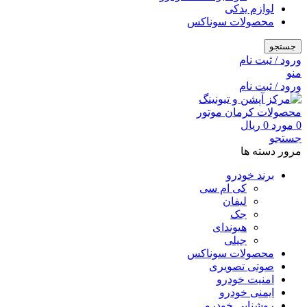
لوازم یدکی
محصولات سوناکس
جستجو
ورود / ثبت نام
منو
ورود / ثبت نام
0
مورد
0
ریال
جستجو
مرور دسته ها
برند خودرو
کی ام سی
لیفان
جک
هیوندای
جیلی
محصولات سوناکس
صوتی تصویری
امنیت خودرو
ایمنی خودرو
روشنایی خودرو