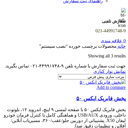
راهنمای ثبت سفارش
سفارش تلفنی
021-44991748-9
0
علاقه مندی
خانه
محصولات برچسب خورده “نصب سیستم”
Showing all 3 results
جهت ثبت سفارش با شماره تلفن ۹-۴۴۹۹۱۷۴۸-۰۲۱ تماس بگیرید.
نمایش نوار کناری
Add to compare
پخش فابریک ایکس ۵۰
پخش فابریک ایکس ۵۰ با صفحه لمسی ۹ اینچ، اندروید ۱۲، بلوتوث
داخلی، ورودی USB/AUX و هماهنگی کامل با کنترل فرمان خودرو
لیفان X50. پشتیبانی از دوربین جلو/عقب/۳۶۰، مسیریاب آنلاین/
آفلاین و تنظیمات دقیق صدا.