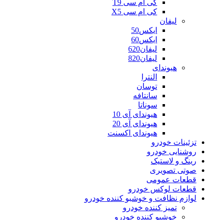
کی ام سی T9
کی ام سی X5
لیفان
ایکس50
ایکس60
لیفان620
لیفان820
هیوندای
النترا
توسان
سانتافه
سوناتا
هیوندای آی 10
هیوندای آی 20
هیوندای اکسنت
تزئینات خودرو
روشنایی خودرو
رینگ و لاستیک
صوتی تصویری
قطعات عمومی
قطعات لوکس خودرو
لوازم نظافت و خوشبو کننده خودرو
تمیز کننده خودرو
خوشبو کننده خودرو