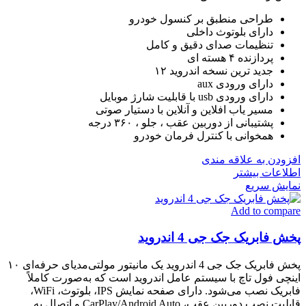
طراحی منطبق بر کنسول خودرو
دارای بلوتوث داخلی
تنظیمات صدای دقیق و کامل
پردازنده ۴ هسته ای
جدید ترین نسخه اندروید ۱۲
دارای ورودی aux
دارای ورودی usb با قابلیت شارژ موبایل
مسیر یاب افلاین و آنلاین با دستیار صوتی
پشتیبانی از دوربین عقب ، جلو ، ۳۶۰ درجه
همخوانی با کنترل فرمان خودرو
افزودن به علاقه مندی
اطلاعات بیشتر
نمایش سریع
Add to compare
پخش فابریک جک جی 4 اندروید
پخش فابریک جک جی 4 اندروید یک مانیتور مولتی‌مدیای حرفه‌ای ۱۰
اینچی فول تاچ با سیستم عامل اندروید است که به‌صورت کاملاً
فابریک نصب می‌شود. دارای صفحه نمایش IPS، بلوتوث، WiFi،
قابلیت نصب دوربین عقب، CarPlay/Android Auto و اتصال به