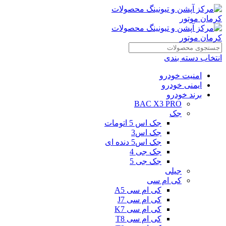
انتخاب دسته بندی
امنیت خودرو
ایمنی خودرو
برند خودرو
BAC X3 PRO
جک
جک اس 5 اتومات
جک اس3
جک اس5 دنده ای
جک جی 4
جک جی 5
جیلی
کی ام سی
کی ام سی A5
کی ام سی J7
کی ام سی K7
کی ام سی T8