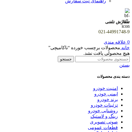
راهنمای ثبت سفارش
سفارش تلفنی
021-44991748-9
0
علاقه مندی
خانه
محصولات برچسب خورده “ناکامیچی”
هیچ محصولی یافت نشد.
جستجو
بستن
دسته بندی محصولات
امنیت خودرو
ایمنی خودرو
برند خودرو
تزئینات خودرو
روشنایی خودرو
رینگ و لاستیک
صوتی تصویری
قطعات عمومی