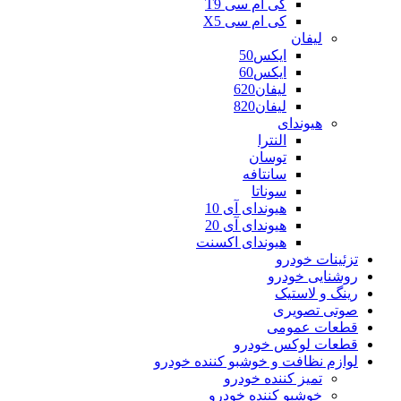
کی ام سی T9
کی ام سی X5
لیفان
ایکس50
ایکس60
لیفان620
لیفان820
هیوندای
النترا
توسان
سانتافه
سوناتا
هیوندای آی 10
هیوندای آی 20
هیوندای اکسنت
تزئینات خودرو
روشنایی خودرو
رینگ و لاستیک
صوتی تصویری
قطعات عمومی
قطعات لوکس خودرو
لوازم نظافت و خوشبو کننده خودرو
تمیز کننده خودرو
خوشبو کننده خودرو