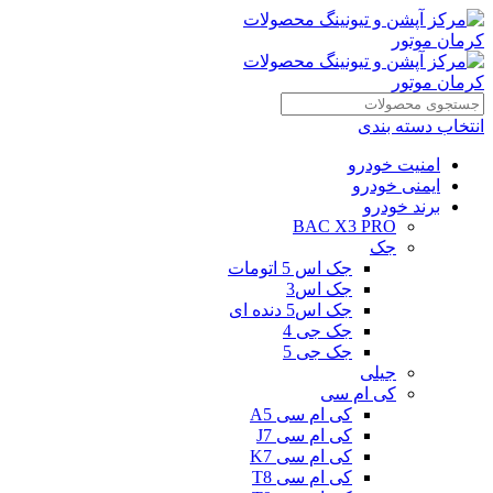
انتخاب دسته بندی
امنیت خودرو
ایمنی خودرو
برند خودرو
BAC X3 PRO
جک
جک اس 5 اتومات
جک اس3
جک اس5 دنده ای
جک جی 4
جک جی 5
جیلی
کی ام سی
کی ام سی A5
کی ام سی J7
کی ام سی K7
کی ام سی T8