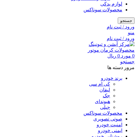
لوازم یدکی
محصولات سوناکس
جستجو
ورود / ثبت نام
منو
ورود / ثبت نام
0
مورد
0
ریال
جستجو
مرور دسته ها
برند خودرو
کی ام سی
لیفان
جک
هیوندای
جیلی
محصولات سوناکس
صوتی تصویری
امنیت خودرو
ایمنی خودرو
روشنایی خودرو