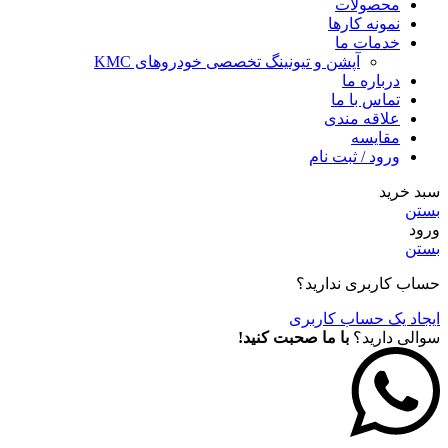
محصولات
نمونه کارها
خدمات ما
آپشن و تیونینگ تخصصی خودروهای KMC
درباره ما
تماس با ما
علاقه مندی
مقايسه
ورود / ثبت نام
سبد خرید
بستن
ورود
بستن
حساب کاربری ندارید؟
ایجاد یک حساب کاربری
سوالی دارید؟
با ما صحبت کنید!