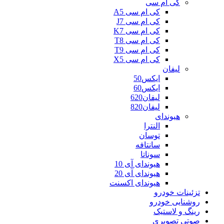
کی ام سی
کی ام سی A5
کی ام سی J7
کی ام سی K7
کی ام سی T8
کی ام سی T9
کی ام سی X5
لیفان
ایکس50
ایکس60
لیفان620
لیفان820
هیوندای
النترا
توسان
سانتافه
سوناتا
هیوندای آی 10
هیوندای آی 20
هیوندای اکسنت
تزئینات خودرو
روشنایی خودرو
رینگ و لاستیک
صوتی تصویری