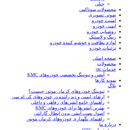
جیلی
محصولات سوناکس
صوتی تصویری
امنیت خودرو
ایمنی خودرو
روشنایی خودرو
رینگ و لاستیک
لوازم نظافت و خوشبو کننده خودرو
تزئینات خودرو
صفحه اصلی
محصولات
خدمات otc
آپشن و تیونینگ تخصصی خودروهای KMC
نمونه کارها
بلاگ
تیونینگ خودروهای کرمان موتور چیست؟
ارتقای ایمنی و دید راننده در خودروهای کی ام سی
راهنمای جامع آپشن‌های رفاهی و داخلی
بهترین آپشن‌ها برای خودروهای KMC
اصول نصب آپشن بدون ابطال گارانتی
راهنمای نگهداری خودروهای کرمان موتور
درباره ما
درباره OTC