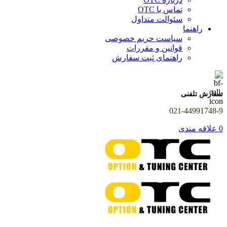
تماس با OTC
سئوالت متداول
راهنما
سیاست حریم خصوصی
قوانین و مقررات
راهنمای ثبت سفارش
سفارش تلفنی
021-44991748-9
0
علاقه مندی