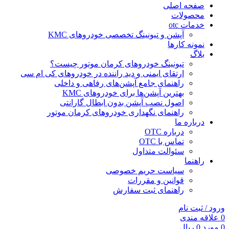
صفحه اصلی
محصولات
خدمات otc
آپشن و تیونینگ تخصصی خودروهای KMC
نمونه کارها
بلاگ
تیونینگ خودروهای کرمان موتور چیست؟
ارتقای ایمنی و دید راننده در خودروهای کی ام سی
راهنمای جامع آپشن‌های رفاهی و داخلی
بهترین آپشن‌ها برای خودروهای KMC
اصول نصب آپشن بدون ابطال گارانتی
راهنمای نگهداری خودروهای کرمان موتور
درباره ما
درباره OTC
تماس با OTC
سئوالت متداول
راهنما
سیاست حریم خصوصی
قوانین و مقررات
راهنمای ثبت سفارش
ورود / ثبت نام
0
علاقه مندی
0
مورد
0
ریال