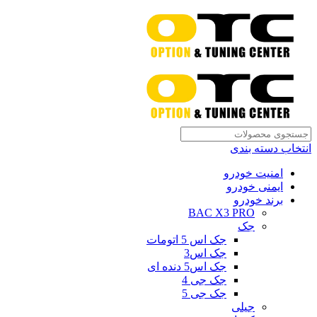
انتخاب دسته بندی
امنیت خودرو
ایمنی خودرو
برند خودرو
BAC X3 PRO
جک
جک اس 5 اتومات
جک اس3
جک اس5 دنده ای
جک جی 4
جک جی 5
جیلی