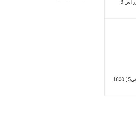
 اس 3
180