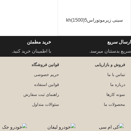
سینی زیرموتوراس5(1500)kh
ارسال سریع
خرید مطمئن
سریع بدستتان میرسد.
با اطمینان خرید کنید.
فروش و بازاریابی
قوانین فروشگاه
تماس با ما
حریم خصوصی
درباره ما
قوانین استفاده
نمونه کارها
راهنمای ثبت سفارش
محصولات ما
سئوالات متداول