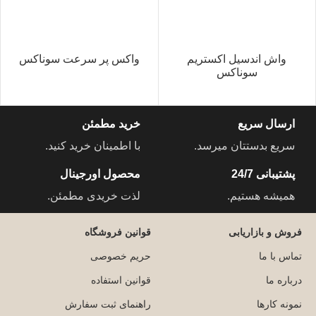
واش اندسیل اکستریم
واکس پر سرعت سوناکس
سوناکس
ارسال سریع
خرید مطمئن
سریع بدستتان میرسد.
با اطمینان خرید کنید.
پشتیبانی 24/7
محصول اورجینال
همیشه هستیم.
لذت خریدی مطمئن.
فروش و بازاریابی
قوانین فروشگاه
تماس با ما
حریم خصوصی
درباره ما
قوانین استفاده
نمونه کارها
راهنمای ثبت سفارش