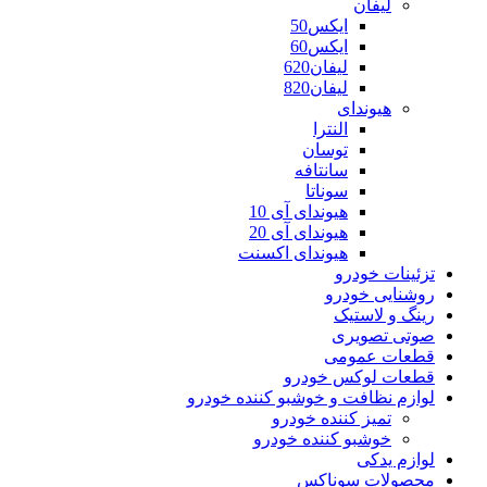
لیفان
ایکس50
ایکس60
لیفان620
لیفان820
هیوندای
النترا
توسان
سانتافه
سوناتا
هیوندای آی 10
هیوندای آی 20
هیوندای اکسنت
تزئینات خودرو
روشنایی خودرو
رینگ و لاستیک
صوتی تصویری
قطعات عمومی
قطعات لوکس خودرو
لوازم نظافت و خوشبو کننده خودرو
تمیز کننده خودرو
خوشبو کننده خودرو
لوازم یدکی
محصولات سوناکس