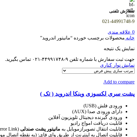
سفارش تلفنی
021-44991748-9
0
علاقه مندی
خانه
محصولات برچسب خورده “مانیتور اندروید”
نمایش یک نتیجه
جهت ثبت سفارش با شماره تلفن ۹-۴۴۹۹۱۷۴۸-۰۲۱ تماس بگیرید.
نمایش نوار کناری
Add to compare
پشت سری لکسوزی وینکا اندروید ( تک )
ورودی فلش (USB)
دارای ورودی صدا (AUX)
ورودی گیرنده دیجیتال تلویزیون آفلاین
قابلیت دریافت امواج رادیو
قابلیت انتقال تصویرازموبایل به
مانیتور پشت صندلی
(Mirror Link) که بستگی به نوع گوشی دارد
قابلیت اتصال به اینترنت از طریق وای فای: (به نقطه اتصال موبایل (Hotspot) یا مودم همراه (max