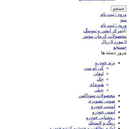
جستجو
ورود / ثبت نام
منو
ورود / ثبت نام
0
مورد
0
ریال
جستجو
مرور دسته ها
برند خودرو
کی ام سی
لیفان
جک
هیوندای
جیلی
محصولات سوناکس
صوتی تصویری
امنیت خودرو
ایمنی خودرو
روشنایی خودرو
رینگ و لاستیک
لوازم نظافت و خوشبو کننده خودرو