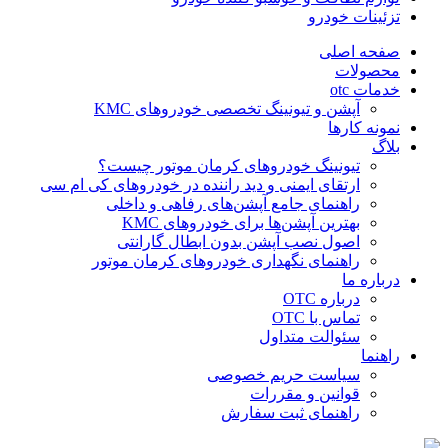
تزئینات خودرو
صفحه اصلی
محصولات
خدمات otc
آپشن و تیونینگ تخصصی خودروهای KMC
نمونه کارها
بلاگ
تیونینگ خودروهای کرمان موتور چیست؟
ارتقای ایمنی و دید راننده در خودروهای کی ام سی
راهنمای جامع آپشن‌های رفاهی و داخلی
بهترین آپشن‌ها برای خودروهای KMC
اصول نصب آپشن بدون ابطال گارانتی
راهنمای نگهداری خودروهای کرمان موتور
درباره ما
درباره OTC
تماس با OTC
سئوالت متداول
راهنما
سیاست حریم خصوصی
قوانین و مقررات
راهنمای ثبت سفارش